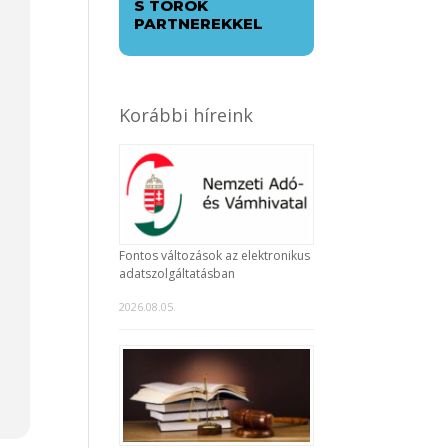
S TÖRÖK
PARTNEREKKEL
Korábbi híreink
Fontos változások az elektronikus
adatszolgáltatásban
2026.08.05.