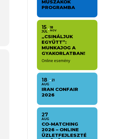
MŰSZAKOK
PROGRAMBA
15
18
NOV
JÚL
„CSINÁLJUK
EGYÜTT”:
MUNKAJOG A
GYAKORLATBAN!
Online esemény
18
21
AUG
IRAN CONFAIR
2026
27
AUG
CO-MATCHING
2026 – ONLINE
ÜZLETFEJLESZTÉ