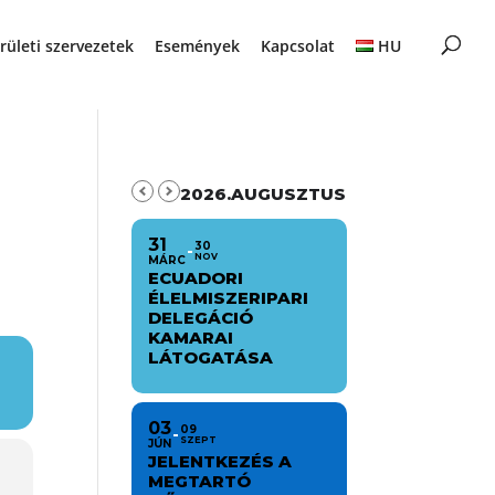
rületi szervezetek
Események
Kapcsolat
HU
2026.AUGUSZTUS
31
30
NOV
MÁRC
ECUADORI
ÉLELMISZERIPARI
DELEGÁCIÓ
KAMARAI
LÁTOGATÁSA
03
09
SZEPT
JÚN
JELENTKEZÉS A
MEGTARTÓ