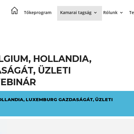
Tőkeprogram
Kamarai tagság
Rólunk
Te
LGIUM, HOLLANDIA,
SÁGÁT, ÜZLETI
WEBINÁR
HOLLANDIA, LUXEMBURG GAZDASÁGÁT, ÜZLETI