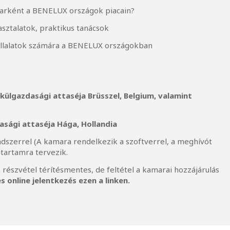
arként a BENELUX országok piacain?
sztalatok, praktikus tanácsok
állalatok számára a BENELUX országokban
 külgazdasági attaséja
Brüsszel, Belgium, valamint
asági attaséja
Hága, Hollandia
dszerrel (A kamara rendelkezik a szoftverrel, a meghívót
őtartamra tervezik.
 részvétel térítésmentes, de feltétel a kamarai hozzájárulás
s online jelentkezés ezen a linken.