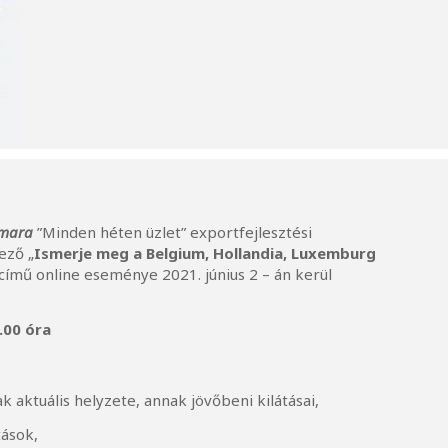
amara
”Minden héten üzlet” exportfejlesztési
ező „
Ismerje meg a Belgium, Hollandia, Luxemburg
című online eseménye 2021. június 2 – án kerül
.00 óra
aktuális helyzete, annak jövőbeni kilátásai,
tások,