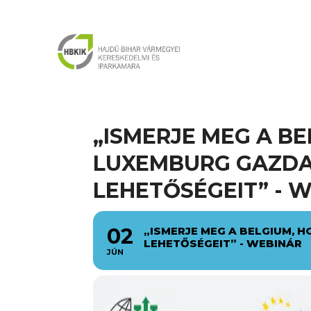
„ISMERJE MEG A BE
LUXEMBURG GAZDA
LEHETŐSÉGEIT” - 
02
„ISMERJE MEG A BELGIUM, 
LEHETŐSÉGEIT” - WEBINÁR
JÚN