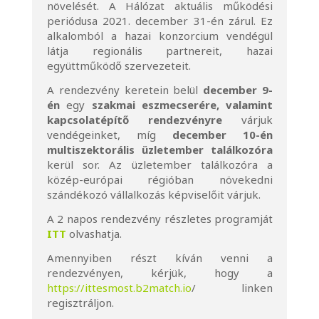
növelését. A Hálózat aktuális működési
periódusa 2021. december 31-én zárul. Ez
alkalomból a hazai konzorcium vendégül
látja regionális partnereit, hazai
együttműködő szervezeteit.
A rendezvény keretein belül
december 9-
én
egy
szakmai eszmecserére, valamint
kapcsolatépítő rendezvényre
várjuk
vendégeinket, míg
december 10-én
multiszektorális üzletember találkozóra
kerül sor. Az üzletember találkozóra a
közép-európai régióban növekedni
szándékozó vállalkozás képviselőit várjuk.
A 2 napos rendezvény részletes programját
ITT
olvashatja.
Amennyiben részt kíván venni a
rendezvényen, kérjük, hogy a
https://ittesmost.b2match.io
/
linken
regisztráljon.