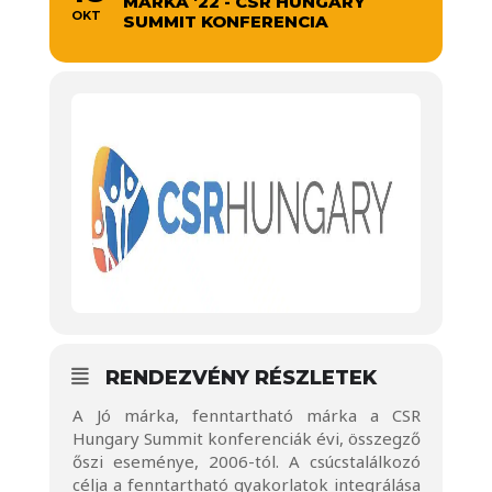
MÁRKA '22 - CSR HUNGARY
OKT
SUMMIT KONFERENCIA
RENDEZVÉNY RÉSZLETEK
A Jó márka, fenntartható márka a
CSR
Hungary Summit konferenciák
évi, összegző
őszi eseménye, 2006-tól. A csúcstalálkozó
célja a fenntartható gyakorlatok integrálása