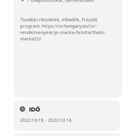
– tulajdonosokat, befektetőket
További részletek, előadók, frissülő
program:
https://csrhungary.eu/csr-
rendezvenyeik/jo-marka-fenntarthato-
marka22/
IDŐ
2022.10.18 - 2022.10.18