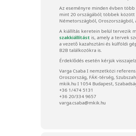
Az eseményre minden évben több min
mint 20 országából; többek között 
Németországból, Oroszországból, a
A kiállítás keretein belül tervezik
szakkiállítást
is, amely a tervek sz
a vezető kazahsztáni és külföldi 
B2B találkozókra is.
Érdeklődés esetén kérjük visszajel
Varga Csaba I nemzetközi referens
Oroszország, FÁK-térség, Szubszah
mkik.hu I 1054 Budapest, Szabadság
+36 1/474 5131
+36 20/334 9657
varga.csaba@mkik.hu