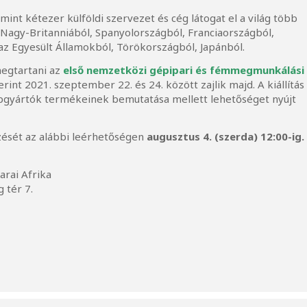
t kétezer külföldi szervezet és cég látogat el a világ több
Nagy-Britanniából, Spanyolországból, Franciaországból,
z Egyesült Államokból, Törökországból, Japánból.
 megtartani az
első nemzetközi gépipari és fémmegmunkálási
erint 2021. szeptember 22. és 24. között zajlik majd. A kiállítás
gépgyártók termékeinek bemutatása mellett lehetőséget nyújt
zését az alábbi leérhetőségen
augusztus 4. (szerda) 1
2:00-ig.
arai Afrika
 tér 7.