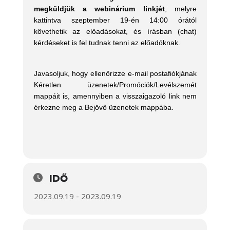
megküldjük a webinárium linkjét
, melyre
kattintva szeptember
19-én 14:00 órától
követhetik az előadásokat, és írásban (chat)
kérdéseket is fel tudnak tenni az előadóknak.
Javasoljuk, hogy ellenőrizze e-mail postafiókjának
Kéretlen üzenetek/Promóciók/Levélszemét
mappáit is, amennyiben a visszaigazoló link nem
érkezne meg a Bejövő üzenetek mappába.
IDŐ
2023.09.19 - 2023.09.19