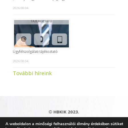
2026.08.04.
Ügyfélszolgálati tájékoztató
2026.08.04.
További híreink
© HBKIK 2023.
Adatkezelési tájékoztató
|
Impresszum
|
A weboldalon a minőségi felhasználói élmény érdekében sütiket
Kapcsolat
|
Honlaptérkép