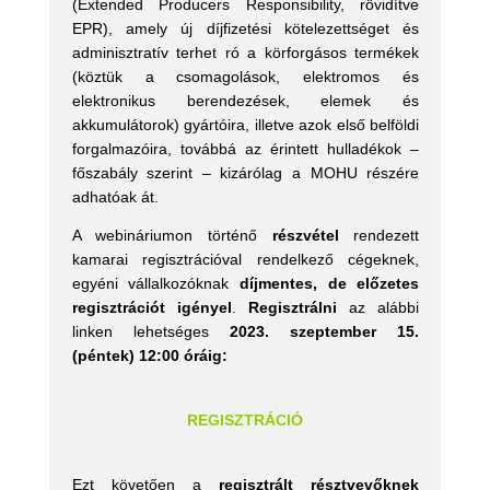
(Extended Producers Responsibility, rövidítve
EPR), amely új díjfizetési kötelezettséget és
adminisztratív terhet ró a körforgásos termékek
(köztük a csomagolások, elektromos és
elektronikus berendezések, elemek és
akkumulátorok) gyártóira, illetve azok első belföldi
forgalmazóira, továbbá az érintett hulladékok –
főszabály szerint – kizárólag a MOHU részére
adhatóak át.
A webináriumon történő
részvétel
rendezett
kamarai regisztrációval rendelkező cégeknek,
egyéni vállalkozóknak
díjmentes, de előzetes
regisztrációt igényel
.
Regisztrálni
az alábbi
linken lehetséges
2023. szeptember 15.
(péntek) 12:00 óráig:
REGISZTRÁCIÓ
Ezt követően a
regisztrált résztvevőknek