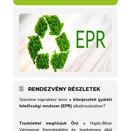
RENDEZVÉNY RÉSZLETEK
Szeretne naprakész lenni a
kiterjesztett gyártói
felelősségi rendszer
(EPR)
alkalmazásában?
Tisztelettel meghívjuk Önt
a Hajdú-Bihar
Vármegyei Kereskedelmi és Iparkamara által