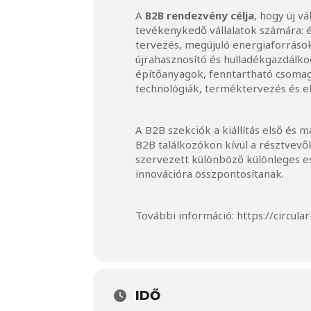
A
B2B rendezvény célja
, hogy új v
tevékenykedő vállalatok számára: é
tervezés, megújuló energiaforrások
újrahasznosító és hulladékgazdál
építőanyagok, fenntartható csomago
technológiák, terméktervezés és 
A B2B szekciók a kiállítás első és 
B2B találkozókon kívül a résztvevő
szervezett különböző különleges e
innovációra összpontosítanak.
További információ:
https://circu
IDŐ