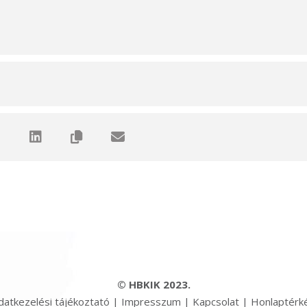
© HBKIK 2023.
datkezelési tájékoztató
|
Impresszum
|
Kapcsolat
|
Honlaptérk