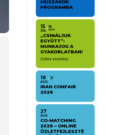
MŰSZAKOK
PROGRAMBA
15
18
NOV
JÚL
„CSINÁLJUK
EGYÜTT”:
MUNKAJOG A
GYAKORLATBAN!
Online esemény
18
21
AUG
IRAN CONFAIR
2026
27
AUG
CO-MATCHING
2026 – ONLINE
ÜZLETFEJLESZTÉ