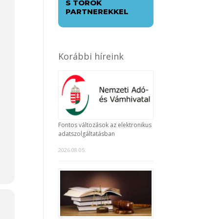
S TÖRÖK
PARTNEREKKEL
Korábbi híreink
Fontos változások az elektronikus
adatszolgáltatásban
2026.08.05.