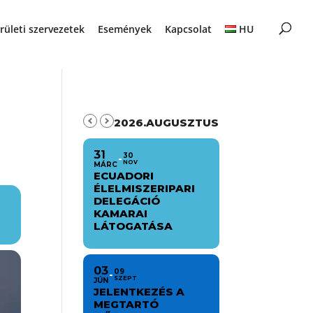
rületi szervezetek
Események
Kapcsolat
HU
2026.AUGUSZTUS
31
30
NOV
MÁRC
ECUADORI
ÉLELMISZERIPARI
DELEGÁCIÓ
KAMARAI
LÁTOGATÁSA
03
09
SZEPT
JÚN
JELENTKEZÉS A
MEGTARTÓ