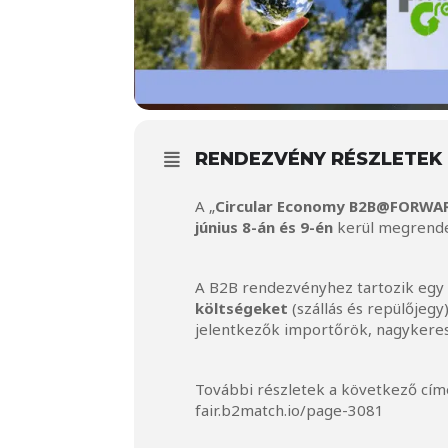
RENDEZVÉNY RÉSZLETEK
A „
Circular Economy B2B@FORWARD
június 8-án és 9-én
kerül megrende
A B2B rendezvényhez tartozik eg
költségeket
(szállás és repülőjegy
jelentkezők importőrök, nagykeres
További részletek a következő cím
fair.b2match.io/page-3081