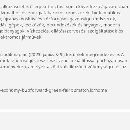
állalkozási lehetőségeket biztosítson a következő ágazatokban
lvonalbeli és energiatakarékos rendszerek, bioklimatikus
, újrahasznosítási és körforgásos gazdasági rendszerek,
kodási gépek, eszközök, berendezések és anyagok, modern
lóanyagok, vízkezelés, ellátásszervezési szolgáltatások és
elektromos járművek.
második napján (2023. június 8-9.) kerülnek megrendezésre. A
knek lehetőségük lesz részt venni a kiállítással párhuzamosan
seményeken, amelyek a zöld vállalkozói tevékenységre és az
lar-economy-b2bforward-green-fair.b2match.io/home