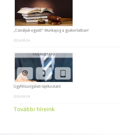
„Csináljuk együtt”: Munkajog a gyakorlatban!
2026.08.04.
Ügyfélszolgálati tájékoztató
2026.08.04.
További híreink