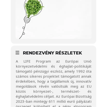
RENDEZVÉNY RÉSZLETEK
A LIFE Program az Európai Unió
környezetvédelmi és éghajlat-politikáját
támogató pénzügyi eszköz, amely 1992 óta
számos sikeres projektet támogatott annak
érdekében, hogy a tagállamok új, innovatív
megoldások révén valósítsák meg az EU
közös környezet-, természet- és
éghajlatvédelmi céljait. Az Európai Bizottság
2023-ban mintegy 611 millió euró pályázati
összeget különített el a négy alprogram