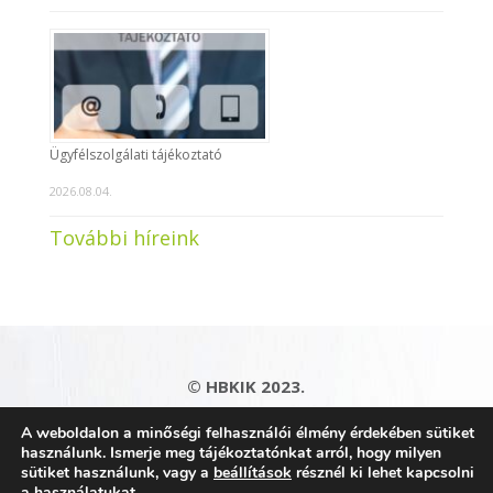
Ügyfélszolgálati tájékoztató
2026.08.04.
További híreink
© HBKIK 2023.
Adatkezelési tájékoztató
|
Impresszum
|
A weboldalon a minőségi felhasználói élmény érdekében sütiket
Kapcsolat
|
Honlaptérkép
használunk. Ismerje meg tájékoztatónkat arról, hogy milyen
sütiket használunk, vagy a
beállítások
résznél ki lehet kapcsolni
a használatukat.