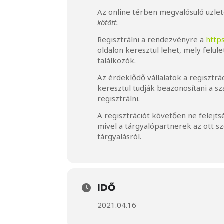
Az online térben megvalósuló üzle
kötött.
Regisztrálni a rendezvényre a
http
oldalon keresztül lehet, mely felü
találkozók.
Az érdeklődő vállalatok a regisztrá
keresztül tudják beazonosítani a s
regisztrálni.
A regisztrációt követően ne felejt
mivel a tárgyalópartnerek az ott s
tárgyalásról.
IDŐ
2021.04.16