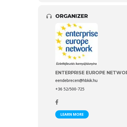
ORGANIZER
ENTERPRISE EUROPE NETWO
eendebrecen@hbkik.hu
+36 52/500-725
LEARN MORE