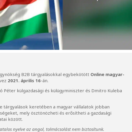
Ügynökség B2B tárgyalásokkal egybekötött
Online magyar-
rvez
2021. április 16
-án.
rtó Péter külgazdasági és külügyminiszter és Dmitro Kuleba
ine tárgyalások keretében a magyar vállalatok jobban
ségeket, mely ösztönözheti és erősítheti a gazdasági
tai között.
vatalos nyelve az angol, tolmácsolást nem biztosítunk.