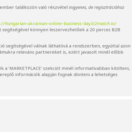
tember találkozón való részvétel
ingyenes, de regisztrációhoz
s://hungarian-ukrainian-online-business-day.b2match.io/
let segítségével könnyen leszervezhetőek a 20 perces B2B
ció segítségével válnak láthatóvá a rendszerben, egyúttal azon
zámukra releváns partnereket is, ezért javasolt minél előbb
sék a ’MARKETPLACE’ szekciót minél informatívabban kitölteni,
zereplő információk alapján fognak dönteni a lehetséges