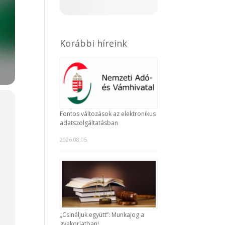
Korábbi híreink
Fontos változások az elektronikus
adatszolgáltatásban
2026.08.05.
„Csináljuk együtt”: Munkajog a
gyakorlatban!