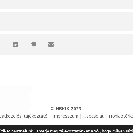
© HBKIK 2023.
datkezelési tájékoztató
|
Impresszum
|
Kapcsolat
|
Honlaptérk
iket használunk. Ismerje meg tájékoztatónkat arról, hogy milyen süt