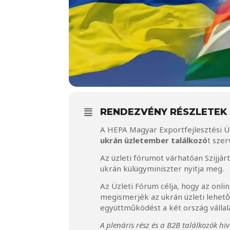
RENDEZVÉNY RÉSZLETEK
A HEPA Magyar Exportfejlesztési 
ukrán üzletember találkozó
t sze
Az üzleti fórumot várhatóan Szijjá
ukrán külügyminiszter nyitja meg.
Az Üzleti Fórum célja, hogy az onl
megismerjék az ukrán üzleti lehető
együttműködést a két ország vállala
A plenáris rész és a B2B találkozók hi