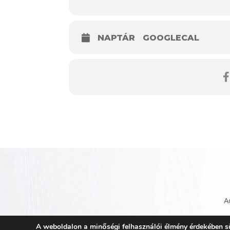
NAPTÁR
GOOGLECAL
A
A weboldalon a minőségi felhasználói élmény érdekében süt