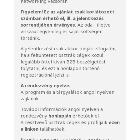
networking vacsorán.
Figyelem! Ez az ajánlat csak korlátozott
számban érhető el, ill. a jelentkezés
sorrendjében érvényes.
Az oda-, illetve
visszaút egyénileg és saját költségen
történik.
A jelentkezést csak akkor tudják elfogadni,
ha a feltüntetett osztrák cégek közül
legalább öttel kíván B2B beszélgetést
folytatni, és ezt a honlapon történő
regisztrációnál jelzi is.
A rendezvény nyelve:
A program és a tárgyalások angol nyelven
zajlanak.
További információk angol nyelven a
rendezvény
honlapján
érhetőek el.
A résztvevő osztrák cégek és profiljaik
ezen
a linken
találhatóak.
Kérjük szíves visszajelzését, szeretne-e