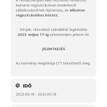
A rendezvényen való részvétel rendezett
kamarai regisztrációval rendelkező
vállalkozásoknak díjmentes, de
előzetes
regisztrációhoz kötött.
Kérjük, részvételi szándékát legkésőbb
2023. május 17-ig
szíveskedjen jelezni itt:
JELENTKEZÉS
Az esemény meghívója
ITT
tekinthető meg.
IDŐ
2023.05.18 - 2023.05.18