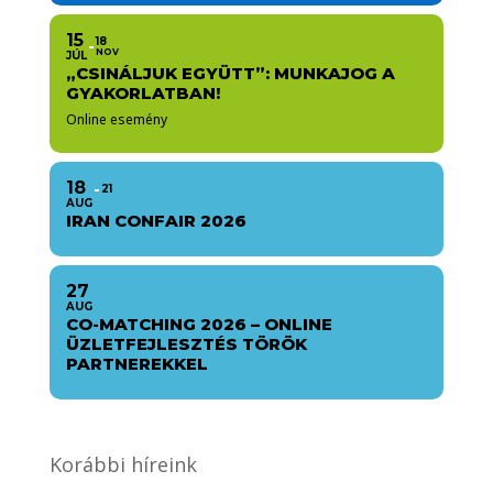
15
18
NOV
JÚL
„CSINÁLJUK EGYÜTT”: MUNKAJOG A
GYAKORLATBAN!
Online esemény
18
21
AUG
IRAN CONFAIR 2026
27
AUG
CO-MATCHING 2026 – ONLINE
ÜZLETFEJLESZTÉS TÖRÖK
PARTNEREKKEL
Korábbi híreink