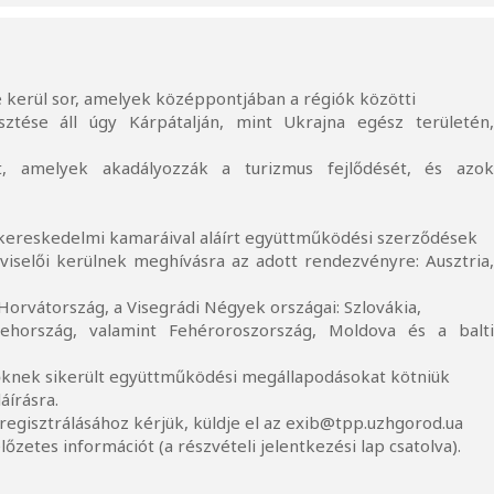
kerül sor, amelyek középpontjában a régiók közötti
sztése áll úgy Kárpátalján, mint Ukrajna egész területén
, amelyek akadályozzák a turizmus fejlődését, és azo
 kereskedelmi kamaráival aláírt együttműködési szerződések
iselői kerülnek meghívásra az adott rendezvényre: Ausztria
orvátország, a Visegrádi Négyek országai: Szlovákia,
ehország, valamint Fehéroroszország, Moldova és a balt
őknek sikerült együttműködési megállapodásokat kötniük
áírásra.
 regisztrálásához kérjük, küldje el az exib@tpp.uzhgorod.ua
őzetes információt (a részvételi jelentkezési lap csatolva).