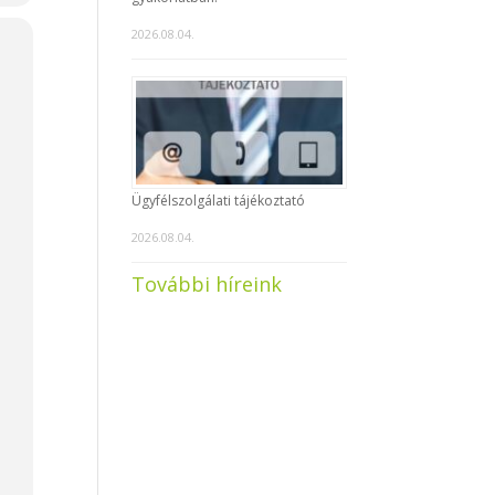
2026.08.04.
,
k
Ügyfélszolgálati tájékoztató
2026.08.04.
,
További híreink
i