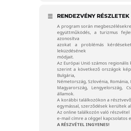
RENDEZVÉNY RÉSZLETEK
A program során megbeszélésekre 
együttműködés, a turizmus fejle
azonosítva
azokat a problémás kérdéseket
leküzdésének
módjait.
Az Európai Unió számos regionális
szerint a következő országok képv
Bulgária,
Németország, Szlovénia, Románia, H
Magyarország, Lengyelország, Cs
államok.
A korábbi találkozókon a résztvev
egymással, szerződések kerültek al
Az online találkozón való részvétel
e-mail címre a céggel kapcsolatos el
A RÉSZVÉTEL INGYENES!