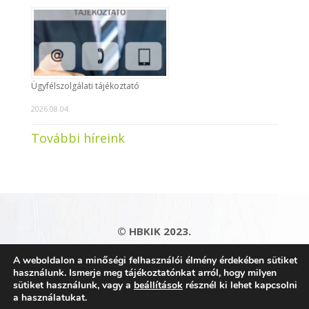
Ügyfélszolgálati tájékoztató
2026.08.04.
További híreink
© HBKIK 2023.
Adatkezelési tájékoztató
|
Impresszum
|
A weboldalon a minőségi felhasználói élmény érdekében sütiket
Kapcsolat
|
Honlaptérkép
használunk. Ismerje meg tájékoztatónkat arról, hogy milyen
sütiket használunk, vagy a
beállítások
résznél ki lehet kapcsolni
a használatukat.