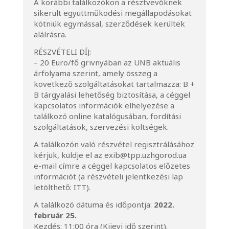
A korábbi találkozókon a résztvevőknek
sikerült együttműködési megállapodásokat
kötniük egymással, szerződések kerültek
aláírásra.
RÉSZVÉTELI DÍJ:
– 20 Euro/fő grivnyában az UNB aktuális
árfolyama szerint, amely összeg a
következő szolgáltatásokat tartalmazza: B +
B tárgyalási lehetőség biztosítása, a céggel
kapcsolatos információk elhelyezése a
találkozó online katalógusában, fordítási
szolgáltatások, szervezési költségek.
A találkozón való részvétel regisztrálásához
kérjük, küldje el az
exib@tpp.uzhgorod.ua
e-mail címre a céggel kapcsolatos előzetes
információt (a részvételi jelentkezési lap
letölthető:
ITT
).
A találkozó dátuma és időpontja:
2022.
február 25.
Kezdés: 11:00 óra (Kijevi idő szerint).