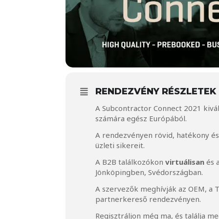
RENDEZVÉNY RÉSZLETEK
A Subcontractor Connect 2021 kiváló
számára egész Európából.
A rendezvényen rövid, hatékony és
üzleti sikereit.
A B2B találkozókon
virtuálisan
és 
Jönköpingben, Svédországban.
A szervezők meghívják az OEM, a Ti
partnerkereső rendezvényen.
Regisztráljon még ma, és találja me