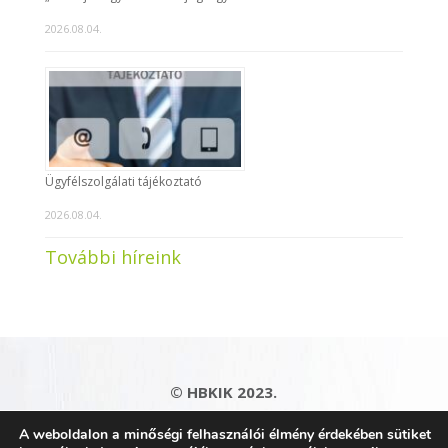
2026.08.04.
Ügyfélszolgálati tájékoztató
2026.08.04.
További híreink
© HBKIK 2023.
Adatkezelési tájékoztató
|
Impresszum
|
A weboldalon a minőségi felhasználói élmény érdekében sütiket
Kapcsolat
|
Honlaptérkép