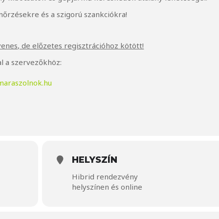
enőrzésekre és a szigorú szankciókra!
yenes, de előzetes regisztrációhoz kötött!
l a szervezőkhöz:
maraszolnok.hu
HELYSZÍN
Hibrid rendezvény
helyszínen és online