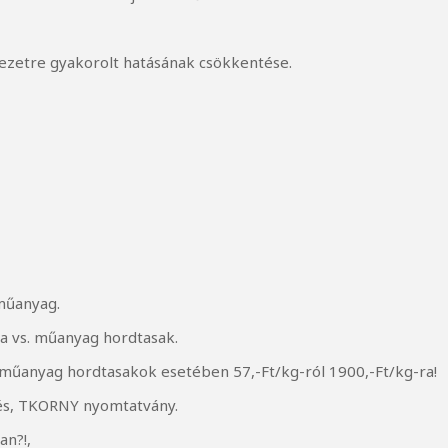
zetre gyakorolt hatásának csökkentése.
műanyag.
a vs. műanyag hordtasak.
: műanyag hordtasakok esetében 57,-Ft/kg-ról 1900,-Ft/kg-ra!
tés, TKORNY nyomtatvány.
an?!,