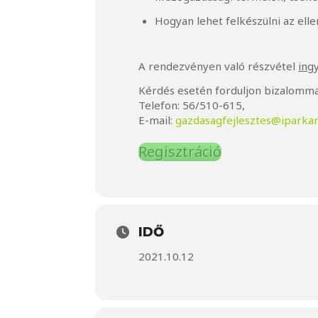
Hogyan lehet felkészülni az ell
A rendezvényen való részvétel
ing
Kérdés esetén forduljon bizalomma
Telefon: 56/510-615,
E-mail:
gazdasagfejlesztes@iparka
Regisztráció
IDŐ
2021.10.12