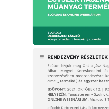
RENDEZVÉNY RÉSZLETEK
Ezúton hívjuk meg Önt a Jász-Na
Bihar Megyei Kereskedelmi é
szervezésében megrendezésre ker
címe:
„Termékdíj és egyszer has
IDŐPONT:
2021. OKTÓBER 12. | 9:0
HELYSZÍN:
Tanácsterem – Szolnok, 
ONLINE WEBINÁRIUM:
Microsoft 
előadó: Debreceni László környeze