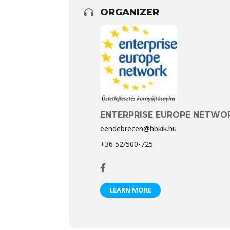
ORGANIZER
ENTERPRISE EUROPE NETWO
eendebrecen@hbkik.hu
+36 52/500-725
LEARN MORE