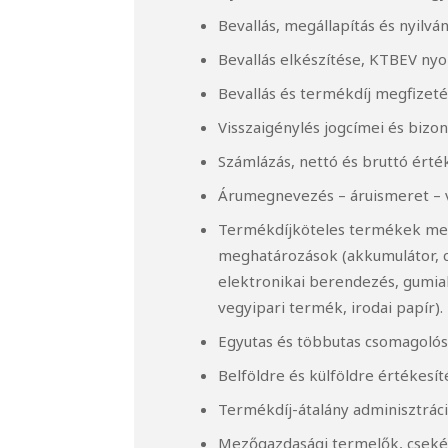
Bevallás, megállapítás és nyilvá
Bevallás elkészítése, KTBEV ny
Bevallás és termékdíj megfizetés
Visszaigénylés jogcímei és bizony
Számlázás, nettó és bruttó érték
Árumegnevezés – áruismeret – 
Termékdíjköteles termékek meg
meghatározások (akkumulátor, 
elektronikai berendezés, gumi
vegyipari termék, irodai papír).
Egyutas és többutas csomagolósz
Belföldre és külföldre értékesít
Termékdíj-átalány adminisztráci
Mezőgazdasági termelők, csekél