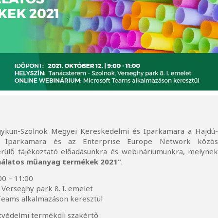
gykun-Szolnok Megyei Kereskedelmi és Iparkamara a Hajdú
s Iparkamara és az Enterprise Europe Network közö
ülő tájékoztató előadásunkra és webináriumunkra, melyne
ználatos műanyag termékek 2021”
.
0 – 11:00
Verseghy park 8. I. emelet
Teams alkalmazáson keresztül
tvédelmi termékdíj szakértő