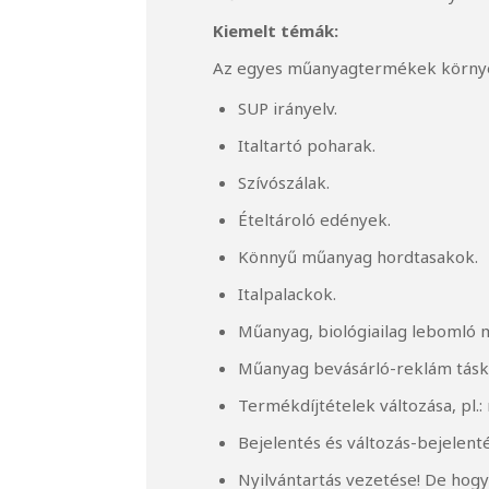
Kiemelt témák:
Az egyes műanyagtermékek környe
SUP irányelv.
Italtartó poharak.
Szívószálak.
Ételtároló edények.
Könnyű műanyag hordtasakok.
Italpalackok.
Műanyag, biológiailag lebomló 
Műanyag bevásárló-reklám tásk
Termékdíjtételek változása, pl.
Bejelentés és változás-bejelen
Nyilvántartás vezetése! De hogy