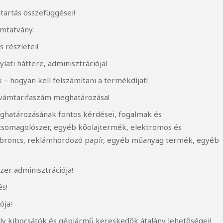
ntartás összefüggései!
omtatvány.
 részletei!
lati háttere, adminisztrációja!
 – hogyan kell felszámítani a termékdíjat!
vámtarifaszám meghatározása!
határozásának fontos kérdései, fogalmak és
csomagolószer, egyéb kőolajtermék, elektromos és
abroncs, reklámhordozó papír, egyéb műanyag termék, egyéb
er adminisztrációja!
és!
ója!
y kibocsátók és gépjármű kereskedők átalány lehetőségei!