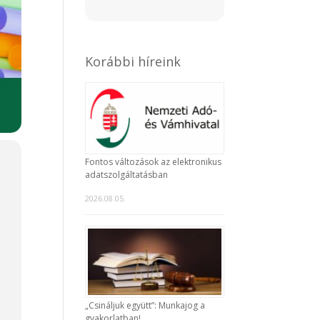
Korábbi híreink
Fontos változások az elektronikus
adatszolgáltatásban
-
2026.08.05.
s
k
„Csináljuk együtt”: Munkajog a
gyakorlatban!