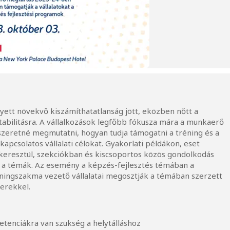
lyett növekvő kiszámíthatatlanság jött, eközben nőtt a
abilitásra. A vállalkozások legfőbb fókusza mára a munkaerő
 szeretné megmutatni, hogyan tudja támogatni a tréning és a
kapcsolatos vállalati célokat. Gyakorlati példákon, eset
eresztül, szekciókban és kiscsoportos közös gondolkodás
 a témák. Az esemény a képzés-fejlesztés témában a
éningszakma vezető vállalatai megosztják a témában szerzett
berekkel.
etenciákra van szükség a helytálláshoz