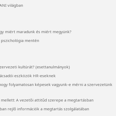
BANI világban
vagy miért maradunk és miért megyünk?
v pszichológia mentén
zervezeti kultúrát? (esettanulmányok)
nácsadói eszközök HR-eseknek
 hogy folyamatosan képesek vagyunk-e mérni a szervezetünk
e mellett: A vezetői attitűd szerepe a megtartásban
kban rejlő információk a megtartás szolgálatában