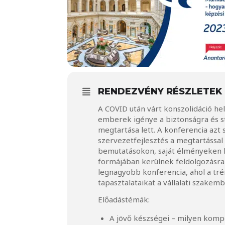
RENDEZVÉNY RÉSZLETEK
A COVID után várt konszolidáció he
emberek igénye a biztonságra és st
megtartása lett. A konferencia azt
szervezetfejlesztés a megtartással 
bemutatásokon, saját élményeken k
formájában kerülnek feldolgozásra
legnagyobb konferencia, ahol a tr
tapasztalataikat a vállalati szakem
Előadástémák:
A jövő készségei – milyen komp