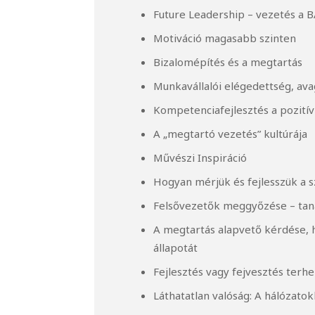
Future Leadership – vezetés a 
Motiváció magasabb szinten
Bizalomépítés és a megtartás
Munkavállalói elégedettség, a
Kompetenciafejlesztés a pozití
A „megtartó vezetés” kultúrája
Művészi Inspiráció
Hogyan mérjük és fejlesszük a s
Felsővezetők meggyőzése – ta
A megtartás alapvető kérdése,
állapotát
Fejlesztés vagy fejvesztés terh
Láthatatlan valóság: A hálózato