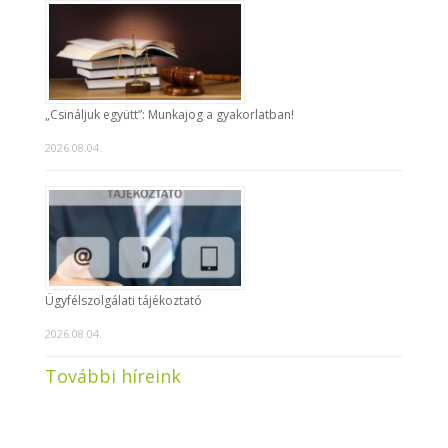
„Csináljuk együtt”: Munkajog a gyakorlatban!
2026.08.04.
Ügyfélszolgálati tájékoztató
2026.08.04.
További híreink