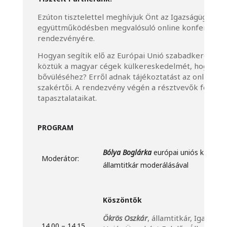
Ezúton tisztelettel meghívjuk Önt az Igazságügyi M
együttműködésben megvalósuló online konferencia
rendezvényére.
Hogyan segítik elő az Európai Unió szabadkereskede
köztük a magyar cégek külkereskedelmét, hogyan j
bővüléséhez? Erről adnak tájékoztatást az online ko
szakértői. A rendezvény végén a résztvevők feltehe
tapasztalataikat.
PROGRAM
Bólya Boglárka
európai uniós kapcsola
Moderátor:
államtitkár moderálásával
Köszöntők
Ökrös Oszkár
, államtitkár, Igazság
14.00 – 14.15