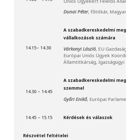
Uniós Ügyekért Felelős Államtitká
Dunai Péter
, főtitkár, Magyar Ker
A szabadkereskedelmi megállapo
vállalkozások számára
14.15– 14.30
Várkonyi László
, EU Gazdaság- és K
Európai Uniós Ügyek Koordinációé
Államtitkárság, Igazságügyi Minis
A szabadkereskedelmi megállapo
szemmel
14.30 – 14.45
Győri Enikő
, Európai Parlamenti ké
14.45 – 15.15
Kérdések és válaszok
Részvétel feltételei