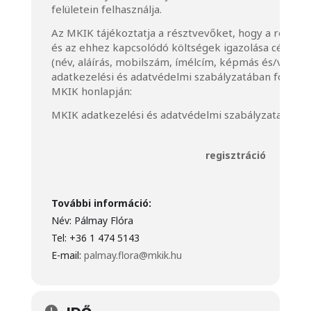
felületein felhasználja.
Az MKIK tájékoztatja a résztvevőket, hogy a rendezv
és az ehhez kapcsolódó költségek igazolása céljábó
(név, aláírás, mobilszám, ímélcím, képmás és/vagy 
adatkezelési és adatvédelmi szabályzatában foglalta
MKIK honlapján:
MKIK adatkezelési és adatvédelmi szabályzata
regisztráció
További információ:
Név: Pálmay Flóra
Tel: +36 1 474 5143
E-mail:
palmay.flora@mkik.hu