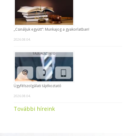
„Csináljuk együtt”: Munkajog a gyakorlatban!
2026.08.04.
Ügyfélszolgálati tájékoztató
2026.08.04.
További híreink