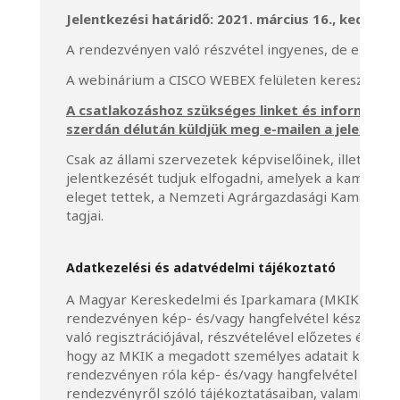
Jelentkezési határidő: 2021. március 16., kedd
A rendezvényen való részvétel ingyenes, de előzetes
A webinárium a CISCO WEBEX felületen keresztül va
A csatlakozáshoz szükséges linket és információk
szerdán délután küldjük meg e-mailen a jelentkez
Csak az állami szervezetek képviselőinek, illetve az
jelentkezését tudjuk elfogadni, amelyek a kamarai 
eleget tettek, a Nemzeti Agrárgazdasági Kamara, 
tagjai.
Adatkezelési és adatvédelmi tájékoztató
A Magyar Kereskedelmi és Iparkamara (MKIK) tájéko
rendezvényen kép- és/vagy hangfelvétel készül(het
való regisztrációjával, részvételével előzetes és kif
hogy az MKIK a megadott személyes adatait kezelje, 
rendezvényen róla kép- és/vagy hangfelvétel készül
rendezvényről szóló tájékoztatásaiban, valamint eg