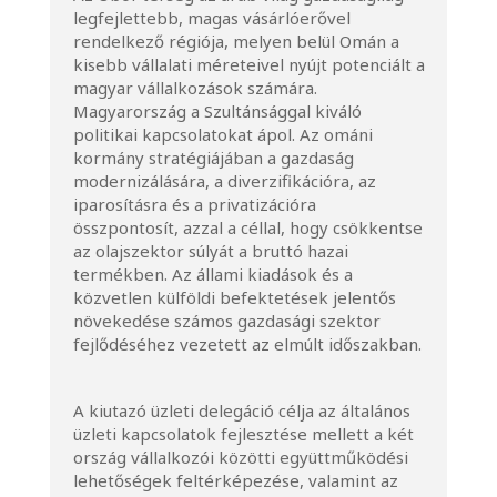
legfejlettebb, magas vásárlóerővel
rendelkező régiója, melyen belül Omán a
kisebb vállalati méreteivel nyújt potenciált a
magyar vállalkozások számára.
Magyarország a Szultánsággal kiváló
politikai kapcsolatokat ápol. Az ománi
kormány stratégiájában a gazdaság
modernizálására, a diverzifikációra, az
iparosításra és a privatizációra
összpontosít, azzal a céllal, hogy csökkentse
az olajszektor súlyát a bruttó hazai
termékben. Az állami kiadások és a
közvetlen külföldi befektetések jelentős
növekedése számos gazdasági szektor
fejlődéséhez vezetett az elmúlt időszakban.
A kiutazó üzleti delegáció célja az általános
üzleti kapcsolatok fejlesztése mellett a két
ország vállalkozói közötti együttműködési
lehetőségek feltérképezése, valamint az