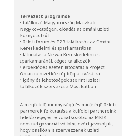
Tervezett programok
• találkozó Magyarország Maszkati
Nagykövetségén, előadás az ománi üzleti
környezetről
• üzleti fórum és B2B találkozók az Ománi
Kereskedelmi és Iparkamarában
• látogatás a Nizwai Kereskedelmi és
Iparkamaránál, céges találkozók
• érdeklődés esetén látogatás a Project
Oman nemzetközi építőipari vásárra
• igény és lehetőségek szerinti üzleti
találkozók szervezése Maszkatban
A megfelelő mennyiségű és minőségű üzleti
partnerek felkutatása a külföldi partnereink
felelőssége, erre vonatkozólag az MKIK
nem tud garanciát vállalni, ezért javasoljuk,
hogy önállóan is szervezzenek üzleti