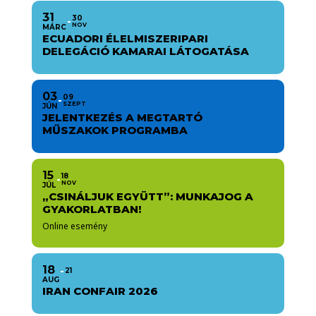
31
30
NOV
MÁRC
ECUADORI ÉLELMISZERIPARI
DELEGÁCIÓ KAMARAI LÁTOGATÁSA
03
09
SZEPT
JÚN
JELENTKEZÉS A MEGTARTÓ
MŰSZAKOK PROGRAMBA
15
18
NOV
JÚL
„CSINÁLJUK EGYÜTT”: MUNKAJOG A
GYAKORLATBAN!
Online esemény
18
21
AUG
IRAN CONFAIR 2026