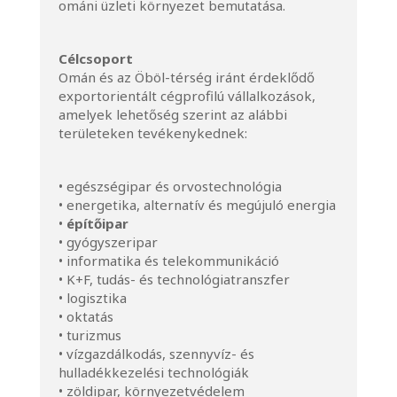
ománi üzleti környezet bemutatása.
Célcsoport
Omán és az Öböl-térség iránt érdeklődő
exportorientált cégprofilú vállalkozások,
amelyek lehetőség szerint az alábbi
területeken tevékenykednek:
• egészségipar és orvostechnológia
• energetika, alternatív és megújuló energia
•
építőipar
• gyógyszeripar
• informatika és telekommunikáció
• K+F, tudás- és technológiatranszfer
• logisztika
• oktatás
• turizmus
• vízgazdálkodás, szennyvíz- és
hulladékkezelési technológiák
• zöldipar, környezetvédelem