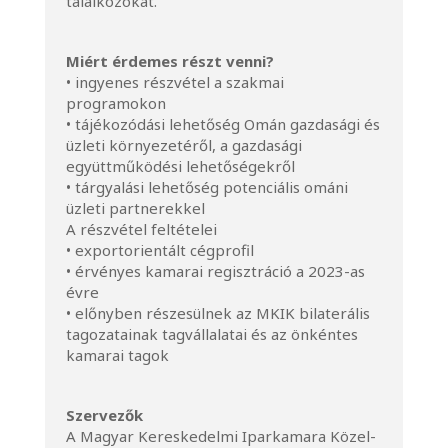
találkozókat.
Miért érdemes részt venni?
• ingyenes részvétel a szakmai
programokon
• tájékozódási lehetőség Omán gazdasági és
üzleti környezetéről, a gazdasági
együttműködési lehetőségekről
• tárgyalási lehetőség potenciális ománi
üzleti partnerekkel
A részvétel feltételei
• exportorientált cégprofil
• érvényes kamarai regisztráció a 2023-as
évre
• előnyben részesülnek az MKIK bilaterális
tagozatainak tagvállalatai és az önkéntes
kamarai tagok
Szervezők
A Magyar Kereskedelmi Iparkamara Közel-