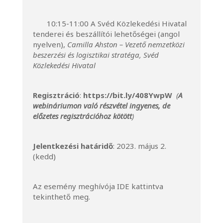
10:15-11:00 A Svéd Közlekedési Hivatal
tenderei és beszállítói lehetőségei (angol
nyelven),
Camilla Ahston – Vezető nemzetközi
beszerzési és logisztikai stratéga, Svéd
Közlekedési Hivatal
Regisztráció
:
https://bit.ly/408YwpW
(
A
webináriumon való részvétel ingyenes, de
előzetes regisztrációhoz kötött
)
Jelentkezési határidő
: 2023. május 2.
(kedd) ​
Az esemény meghívója
IDE
kattintva
tekinthető meg.