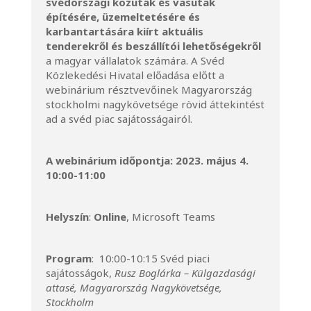
svédországi közutak és vasutak
építésére, üzemeltetésére és
karbantartására kiírt aktuális
tenderekről és beszállítói lehetőségekről
a magyar vállalatok számára. A Svéd
Közlekedési Hivatal előadása előtt a
webinárium résztvevőinek Magyarország
stockholmi nagykövetsége rövid áttekintést
ad a svéd piac sajátosságairól.
A webinárium időpontja:
2023. május 4.
10:00-11:00
Helyszín
:
Online
, Microsoft Teams
Program
: 10:00-10:15 Svéd piaci
sajátosságok,
Rusz Boglárka – Külgazdasági
attasé, Magyarország Nagykövetsége,
Stockholm