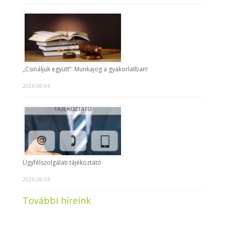
„Csináljuk együtt”: Munkajog a gyakorlatban!
2026.08.04.
Ügyfélszolgálati tájékoztató
2026.08.04.
További híreink