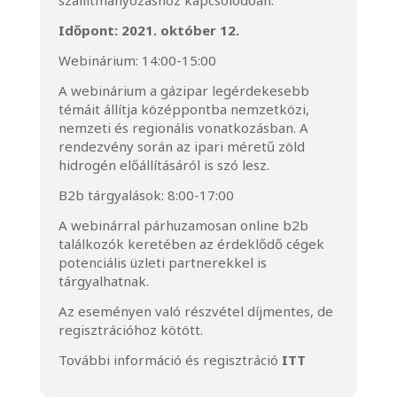
szállítmányozáshoz kapcsolódóan.
Időpont: 2021. október 12.
Webinárium: 14:00-15:00
A webinárium a gázipar legérdekesebb
témáit állítja középpontba nemzetközi,
nemzeti és regionális vonatkozásban. A
rendezvény során az ipari méretű zöld
hidrogén előállításáról is szó lesz.
B2b tárgyalások: 8:00-17:00
A webinárral párhuzamosan online b2b
találkozók keretében az érdeklődő cégek
potenciális üzleti partnerekkel is
tárgyalhatnak.
Az eseményen való részvétel díjmentes, de
regisztrációhoz kötött.
További információ és regisztráció
ITT