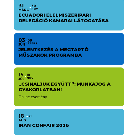
31
30
NOV
MÁRC
ECUADORI ÉLELMISZERIPARI
DELEGÁCIÓ KAMARAI LÁTOGATÁSA
03
09
SZEPT
JÚN
JELENTKEZÉS A MEGTARTÓ
MŰSZAKOK PROGRAMBA
15
18
NOV
JÚL
„CSINÁLJUK EGYÜTT”: MUNKAJOG A
GYAKORLATBAN!
Online esemény
18
21
AUG
IRAN CONFAIR 2026