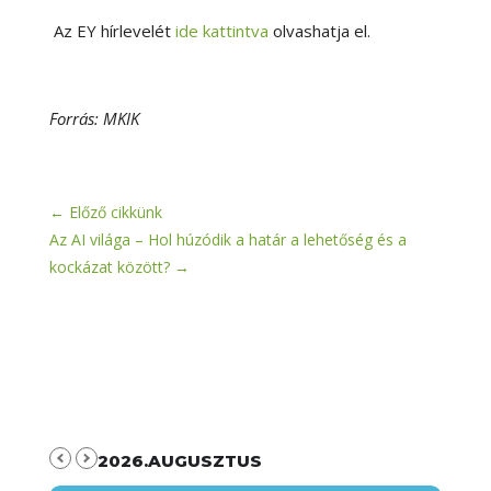
Az EY hírlevelét
ide kattintva
olvashatja el.
Forrás: MKIK
←
Előző cikkünk
Az AI világa – Hol húzódik a határ a lehetőség és a
kockázat között?
→
2026.AUGUSZTUS