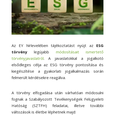
Az EY hírlevelében tájékoztatást nyújt az
ESG
törvény
legújabb
módosításait ismertető
törvényjavaslatról
. A javaslatokkal a jogalkotó
elsődleges célja az ESG törvény pontosítása és
kiegészítése a gyakorlati jogalkalmazás során
felmerült kérdésekre reagálva.
A törvény elfogadása után várhatóan módosulni
fognak a Szabályozott Tevékenységek Felügyeleti
Hatóság (SZTFH) feladatai, illetve további
változások is életbe léphetnek majd: