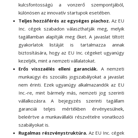
kulcsfontosságú a vonzerő szempontjából,
különösen az innovatív startupok esetében.
Teljes hozzáférés az egységes piachoz.
Az EU
Inc. cégek szabadon választhatják meg, melyik
tagállamban alapítják meg őket. A javaslat tiltott
gyakorlatok listáját is tartalmazza annak
biztosítására, hogy az EU Inc. cégeket ugyanúgy
kezeljék, mint a nemzeti vállalatokat.
Erős visszaélés elleni garanciák
.
A nemzeti
munkaügyi és szociális jogszabályokat a javaslat
nem érinti. Ezek ugyanúgy alkalmazandók az EU
Inc.-re, mint bármely más, nemzeti jog szerinti
vállalkozásra. A bejegyzés szerinti tagállam
garanciái teljes mértékben érvényesülnek,
beleértve a munkavállalói részvételre vonatkozó
szabályokat is.
Rugalmas részvénystruktúra.
Az EU Inc. cégek