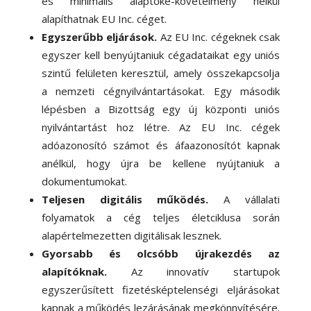
és minimális alaptőke-követelmény nélkül
alapíthatnak EU Inc. céget.
Egyszerűbb eljárások.
Az EU Inc. cégeknek csak
egyszer kell benyújtaniuk cégadataikat egy uniós
szintű felületen keresztül, amely összekapcsolja
a nemzeti cégnyilvántartásokat. Egy második
lépésben a Bizottság egy új központi uniós
nyilvántartást hoz létre. Az EU Inc. cégek
adóazonosító számot és áfaazonosítót kapnak
anélkül, hogy újra be kellene nyújtaniuk a
dokumentumokat.
Teljesen digitális működés.
A vállalati
folyamatok a cég teljes életciklusa során
alapértelmezetten digitálisak lesznek.
Gyorsabb és olcsóbb újrakezdés az
alapítóknak
.
Az innovatív startupok
egyszerűsített fizetésképtelenségi eljárásokat
kapnak a működés lezárásának megkönnyítésére.