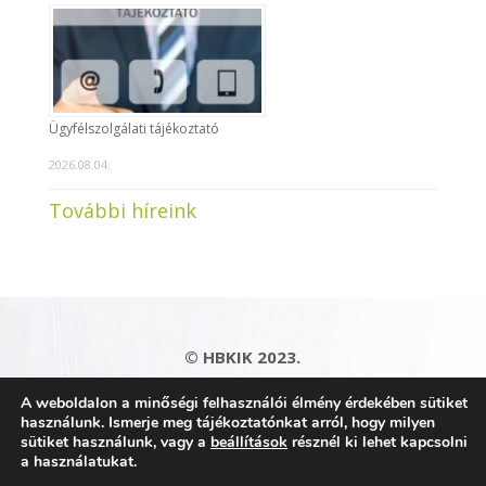
Ügyfélszolgálati tájékoztató
2026.08.04.
További híreink
© HBKIK 2023.
Adatkezelési tájékoztató
|
Impresszum
|
A weboldalon a minőségi felhasználói élmény érdekében sütiket
Kapcsolat
|
Honlaptérkép
használunk. Ismerje meg tájékoztatónkat arról, hogy milyen
sütiket használunk, vagy a
beállítások
résznél ki lehet kapcsolni
a használatukat.