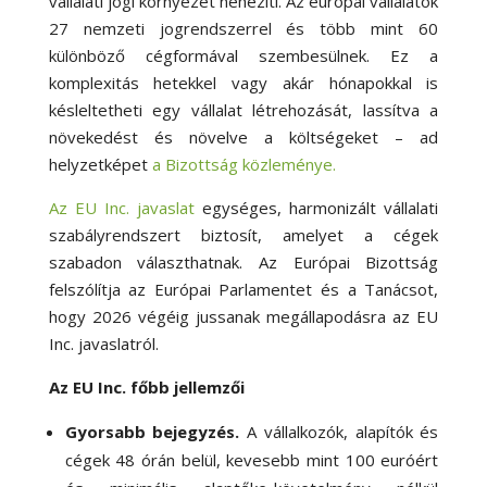
vállalati jogi környezet nehezíti. Az európai vállalatok
27 nemzeti jogrendszerrel és több mint 60
különböző cégformával szembesülnek. Ez a
komplexitás hetekkel vagy akár hónapokkal is
késleltetheti egy vállalat létrehozását, lassítva a
növekedést és növelve a költségeket – ad
helyzetképet
a Bizottság közleménye.
Az EU Inc. javaslat
egységes, harmonizált vállalati
szabályrendszert biztosít, amelyet a cégek
szabadon választhatnak.
Az Európai Bizottság
felszólítja az Európai Parlamentet és a Tanácsot,
hogy 2026 végéig jussanak megállapodásra az EU
Inc. javaslatról.
Az EU Inc. főbb jellemzői
Gyorsabb bejegyzés.
A vállalkozók, alapítók és
cégek 48 órán belül, kevesebb mint 100 euróért