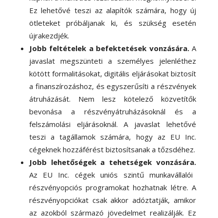
Ez lehetővé teszi az alapítók számára, hogy új
ötleteket próbáljanak ki, és szükség esetén
újrakezdjék.
Jobb feltételek a befektetések vonzására.
A
javaslat megszünteti a személyes jelenléthez
kötött formalitásokat, digitális eljárásokat biztosít
a finanszírozáshoz, és egyszerűsíti a részvények
átruházását. Nem lesz kötelező közvetítők
bevonása a részvényátruházásoknál és a
felszámolási eljárásoknál. A javaslat lehetővé
teszi a tagállamok számára, hogy az EU Inc.
cégeknek hozzáférést biztosítsanak a tőzsdéhez.
Jobb lehetőségek a tehetségek vonzására.
Az EU Inc. cégek uniós szintű munkavállalói
részvényopciós programokat hozhatnak létre. A
részvényopciókat csak akkor adóztatják, amikor
az azokból származó jövedelmet realizálják. Ez