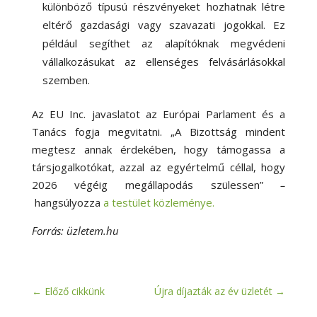
különböző típusú részvényeket hozhatnak létre
eltérő gazdasági vagy szavazati jogokkal. Ez
például segíthet az alapítóknak megvédeni
vállalkozásukat az ellenséges felvásárlásokkal
szemben.
Az EU Inc. javaslatot az Európai Parlament és a
Tanács fogja megvitatni. „A Bizottság mindent
megtesz annak érdekében, hogy támogassa a
társjogalkotókat, azzal az egyértelmű céllal, hogy
2026 végéig megállapodás szülessen”
–
hangsúlyozza
a testület közleménye.
Forrás: üzletem.hu
←
Előző cikkünk
Újra díjazták az év üzletét
→