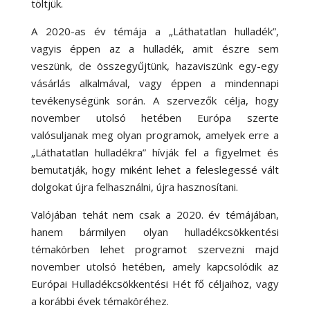
töltjük.
A 2020-as év témája a „Láthatatlan hulladék”,
vagyis éppen az a hulladék, amit észre sem
veszünk, de összegyűjtünk, hazaviszünk egy-egy
vásárlás alkalmával, vagy éppen a mindennapi
tevékenységünk során. A szervezők célja, hogy
november utolsó hetében Európa szerte
valósuljanak meg olyan programok, amelyek erre a
„Láthatatlan hulladékra” hívják fel a figyelmet és
bemutatják, hogy miként lehet a feleslegessé vált
dolgokat újra felhasználni, újra hasznosítani.
Valójában tehát nem csak a 2020. év témájában,
hanem bármilyen olyan hulladékcsökkentési
témakörben lehet programot szervezni majd
november utolsó hetében, amely kapcsolódik az
Európai Hulladékcsökkentési Hét fő céljaihoz, vagy
a korábbi évek témaköréhez.