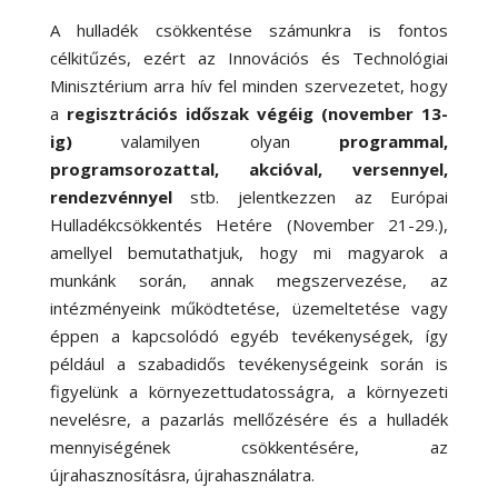
A hulladék csökkentése számunkra is fontos
célkitűzés, ezért az Innovációs és Technológiai
Minisztérium arra hív fel minden szervezetet, hogy
a
regisztrációs időszak végéig (november 13-
ig)
valamilyen olyan
programmal,
programsorozattal, akcióval, versennyel,
rendezvénnyel
stb. jelentkezzen az Európai
Hulladékcsökkentés Hetére (November 21-29.),
amellyel bemutathatjuk, hogy mi magyarok a
munkánk során, annak megszervezése, az
intézményeink működtetése, üzemeltetése vagy
éppen a kapcsolódó egyéb tevékenységek, így
például a szabadidős tevékenységeink során is
figyelünk a környezettudatosságra, a környezeti
nevelésre, a pazarlás mellőzésére és a hulladék
mennyiségének csökkentésére, az
újrahasznosításra, újrahasználatra.