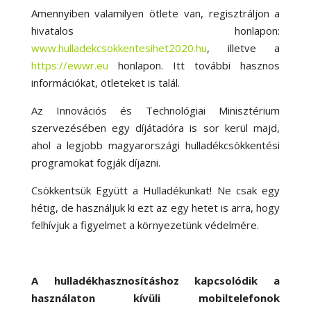
Amennyiben valamilyen ötlete van, regisztráljon a
hivatalos honlapon:
www.hulladekcsokkentesihet2020.hu
, illetve a
https://ewwr.eu
honlapon. Itt további hasznos
információkat, ötleteket is talál.
Az Innovációs és Technológiai Minisztérium
szervezésében egy díjátadóra is sor kerül majd,
ahol a legjobb magyarországi hulladékcsökkentési
programokat fogják díjazni.
Csökkentsük Együtt a Hulladékunkat! Ne csak egy
hétig, de használjuk ki ezt az egy hetet is arra, hogy
felhívjuk a figyelmet a környezetünk védelmére.
A hulladékhasznosításhoz kapcsolódik a
használaton kívüli mobiltelefonok