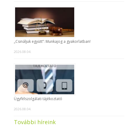
„Csináljuk együtt”: Munkajog a gyakorlatban!
2026.08.04.
Ügyfélszolgálati tájékoztató
2026.08.04.
További híreink