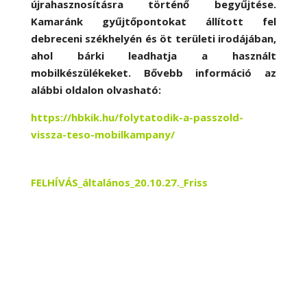
újrahasznosításra történő begyűjtése.
Kamaránk gyűjtőpontokat állított fel
debreceni székhelyén és öt területi irodájában,
ahol bárki leadhatja a használt
mobilkészülékeket. Bővebb információ az
alábbi oldalon olvasható:
https://hbkik.hu/folytatodik-a-passzold-
vissza-teso-mobilkampany/
FELHÍVÁS_általános_20.10.27._Friss