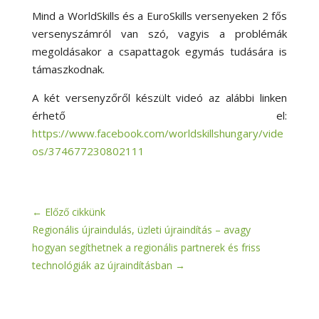
Mind a WorldSkills és a EuroSkills versenyeken 2 fős
versenyszámról van szó, vagyis a problémák
megoldásakor a csapattagok egymás tudására is
támaszkodnak.
A két versenyzőről készült videó az alábbi linken
érhető el:
https://www.facebook.com/worldskillshungary/vide
os/374677230802111
←
Előző cikkünk
Regionális újraindulás, üzleti újraindítás – avagy
hogyan segíthetnek a regionális partnerek és friss
technológiák az újraindításban
→