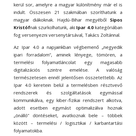
kerül sor, amelyre a magyar különítmény már el is
indult. Összesen 21 szakmában szoríthatunk a
magyar diákoknak. Hajdú-Bihar megyéből
Sipos
Kristóf
nak szurkolhatunk, aki
Ipar 4.0
kategóriában
fog versenyezni versenytársával, Takács Zoltánnal.
Az Ipar 4.0 a napjainkban végbemenő „negyedik
ipari forradalom”, aminek lényege, tömören, a
termelési folyamatláncolat egy magasabb
digitalizációs szintre emelése. A valóság
természetesen ennél jelentősen összetettebb. Az
Ipar 4.0 keretein belül a termelésben résztvevő
rendszerek és szolgáltatások egymással
kommunikálva, egy kiber-fizikai rendszert alkotva,
adott esetben egymást optimalizálva hoznak
„önálló” döntéseket, avatkoznak bele – többek
között – termelési / logisztikai / karbantartási
folyamatokba.