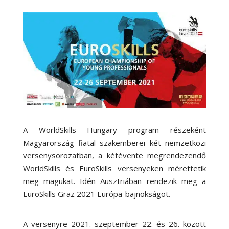
A WorldSkills Hungary program részeként
Magyarország fiatal szakemberei két nemzetközi
versenysorozatban, a kétévente megrendezendő
WorldSkills és EuroSkills versenyeken mérettetik
meg magukat. Idén Ausztriában rendezik meg a
EuroSkills Graz 2021 Európa-bajnokságot.
A versenyre 2021. szeptember 22. és 26. között