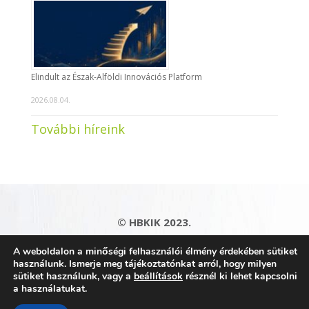
Elindult az Észak-Alföldi Innovációs Platform
2026.08.04.
További híreink
© HBKIK 2023.
Adatkezelési tájékoztató
|
Impresszum
|
A weboldalon a minőségi felhasználói élmény érdekében sütiket
Kapcsolat
|
Honlaptérkép
használunk. Ismerje meg tájékoztatónkat arról, hogy milyen
sütiket használunk, vagy a
beállítások
résznél ki lehet kapcsolni
a használatukat.