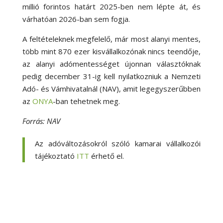
millió forintos határt 2025-ben nem lépte át, és
várhatóan 2026-ban sem fogja.
A feltételeknek megfelelő, már most alanyi mentes,
több mint 870 ezer kisvállalkozónak nincs teendője,
az alanyi adómentességet újonnan választóknak
pedig december 31-ig kell nyilatkozniuk a Nemzeti
Adó- és Vámhivatalnál (NAV), amit legegyszerűbben
az
ONYA
-ban tehetnek meg.
Forrás: NAV
Az adóváltozásokról szóló kamarai vállalkozói
tájékoztató
ITT
érhető el.