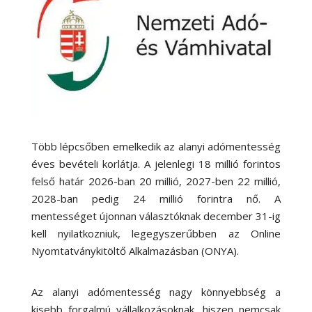
Több lépcsőben emelkedik az alanyi adómentesség
éves bevételi korlátja. A jelenlegi 18 millió forintos
felső határ 2026-ban 20 millió, 2027-ben 22 millió,
2028-ban pedig 24 millió forintra nő. A
mentességet újonnan választóknak december 31-ig
kell nyilatkozniuk, legegyszerűbben az Online
Nyomtatványkitöltő Alkalmazásban (ONYA).
Az alanyi adómentesség nagy könnyebbség a
kisebb forgalmú vállalkozásoknak, hiszen nemcsak