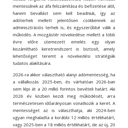
mentesülnek az áfa felszámítása és befizetése alól,
hanem bevallást sem kell beadniuk, így az
adóterhek mellett jelentősen csökkennek az
adminisztrációs terhek is, és egyszerűbbé válik a
működés. A mozgástér növekedése mellett a több
évre előre ütemezett emelés egy olyan
kiszámítható keretrendszert is biztosít, amely
lehetőséget teremt a növekedési stratégiák
tudatos alakítására.
2026-ra akkor választható alanyi adómentesség, ha
a vállalkozás 2025-ben, és várhatóan 2026-ban
sem lépi át a 20 millió forintos bevételi határt. Aki
2026 év közben kezdi meg működését, arra
természetesen időarányosan vonatkozik a keret. A
mentességet az is választhatja, aki 2024-ben
ugyan meghaladta a korábbi 12 milliós értékhatárt,
vagy 2025-ben a 18 milliós értékhatárt, de az új, 20