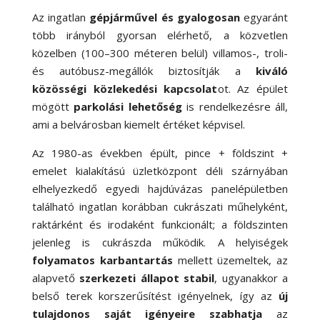
Az ingatlan
gépjárművel és gyalogosan
egyaránt
több irányból gyorsan elérhető, a közvetlen
közelben (100–300 méteren belül) villamos-, troli-
és autóbusz-megállók biztosítják a
kiváló
közösségi közlekedési kapcsolat
ot. Az épület
mögött
parkolási lehetőség
is rendelkezésre áll,
ami a belvárosban kiemelt értéket képvisel.
Az 1980-as években épült, pince + földszint +
emelet kialakítású üzletközpont déli szárnyában
elhelyezkedő egyedi hajdúvázas panelépületben
található ingatlan korábban cukrászati műhelyként,
raktárként és irodaként funkcionált; a földszinten
jelenleg is cukrászda működik. A helyiségek
folyamatos karbantartás
mellett üzemeltek, az
alapvető
szerkezeti állapot stabil
, ugyanakkor a
belső terek korszerűsítést igényelnek, így az
új
tulajdonos saját igényeire szabhatja
az