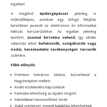
ingatlant.
A meglévő
épületgépészet
jelenleg is
működőképes, azonban egy átfogó felújítás
keretében javasolt az elektromos és informatikai
hálózat korszerűsítése. Az ingatlan jelenleg
kiürített,
azonnal birtokba vehető
, így ideális
választás lehet
befektetők, szolgáltatók vagy
irodai, kereskedelmi tevékenységet tervezők
számára.
Főbb előnyök:
Prémium belvárosi lokáció, közvetlenül a
Nagytemplom mellett
Kiváló közlekedési kapcsolatok
Parkolási lehetőség az épület mögött
Sokoldalúan hasznosítható terek
Stabil szerkezet, egyedi kialakítási lehetőségek