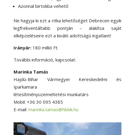
Azonnal birtokba vehető
Ne hagyja ki ezt a ritka lehetőséget Debrecen egyik
legfrekventáltabb pontján – alakítsa saját
elképzeléseire ezt a kiváló adottságú ingatlant!
Irányár:
180 millió Ft.
További információ, kapcsolat:
Marinka Tamás
Hajdú-Bihar Vármegyei Kereskedelmi és
Iparkamara
létesítményüzemeltetési munkatárs
Mobil: +36 30 095 4385
E-mail:
marinka.tamas@hbkik.hu