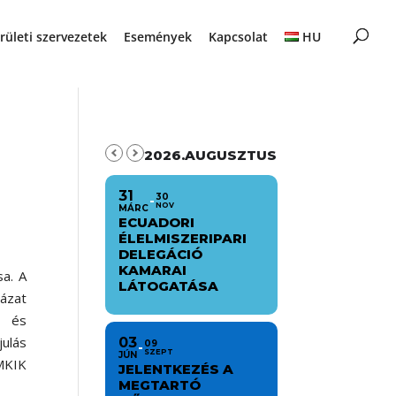
rületi szervezetek
Események
Kapcsolat
HU
2026.AUGUSZTUS
31
30
NOV
MÁRC
ECUADORI
ÉLELMISZERIPARI
DELEGÁCIÓ
KAMARAI
sa. A
LÁTOGATÁSA
ázat
t és
ulás
03
09
SZEPT
JÚN
MKIK
JELENTKEZÉS A
MEGTARTÓ