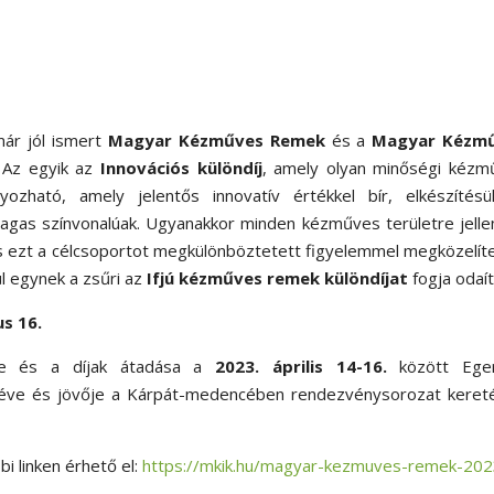
már jól ismert
Magyar Kézműves Remek
és a
Magyar Kézm
 Az egyik az
Innovációs különdíj
, amely olyan minőségi kézm
zható, amely jelentős innovatív értékkel bír, elkészítésü
magas színvonalúak. Ugyanakkor minden kézműves területre jell
es ezt a célcsoportot megkülönböztetett figyelemmel megközelíte
l egynek a zsűri az
Ifjú kézműves remek különdíjat
fogja odaít
us 16.
ése és a díjak átadása a
2023. április 14-16.
között Ege
ve és jövője a Kárpát-medencében rendezvénysorozat keret
bi linken érhető el:
https://mkik.hu/magyar-kezmuves-remek-20