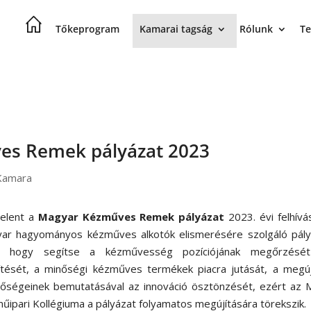
Tőkeprogram
Kamarai tagság
Rólunk
Te
ves Remek pályázat 2023
Kamara
elent a
Magyar Kézműves Remek pályázat
2023. évi felhívá
ar hagyományos kézműves alkotók elismerésére szolgáló pály
a, hogy segítse a kézművesség pozíciójának megőrzésé
ítését, a minőségi kézműves termékek piacra jutását, a megúj
tőségeinek bemutatásával az innováció ösztönzését, ezért az 
űipari Kollégiuma a pályázat folyamatos megújítására törekszik.