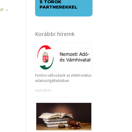
S TÖRÖK
PARTNEREKKEL
ye
→
Korábbi híreink
Fontos változások az elektronikus
adatszolgáltatásban
2026.08.05.