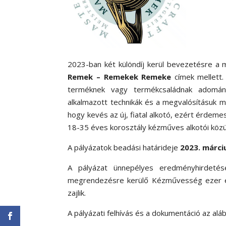
2023-ban két különdíj kerül bevezetésre a 
Remek – Remekek Remeke
címek mellett.
terméknek vagy termékcsaládnak adományo
alkalmazott technikák és a megvalósításuk 
hogy kevés az új, fiatal alkotó, ezért érdem
18-35 éves korosztály kézműves alkotói közü
A pályázatok beadási határideje
2023. márci
A pályázat ünnepélyes eredményhirdet
megrendezésre kerülő Kézművesség ezer é
zajlik.
A pályázati felhívás és a dokumentáció az aláb