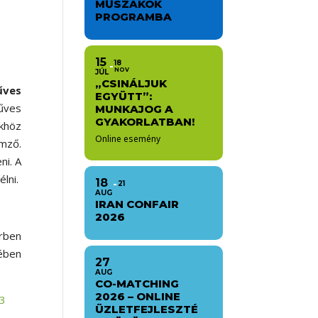
MŰSZAKOK
PROGRAMBA
15
18
NOV
JÚL
„CSINÁLJUK
űves
EGYÜTT”:
űves
MUNKAJOG A
GYAKORLATBAN!
khöz
Online esemény
emző.
ni. A
élni.
18
21
AUG
IRAN CONFAIR
2026
rben
ében
27
AUG
CO-MATCHING
2026 – ONLINE
23
ÜZLETFEJLESZTÉ