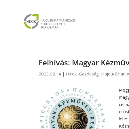
Felhívás: Magyar Kézmű
2023.02.14
|
Hírek
,
Gazdaság
,
Hajdú-Bihar
,
Megj
magy
célj
erős
lehe
Kézm