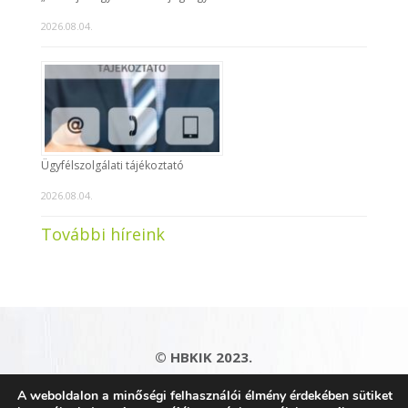
2026.08.04.
Ügyfélszolgálati tájékoztató
2026.08.04.
További híreink
© HBKIK 2023.
Adatkezelési tájékoztató
|
Impresszum
|
A weboldalon a minőségi felhasználói élmény érdekében sütiket
Kapcsolat
|
Honlaptérkép