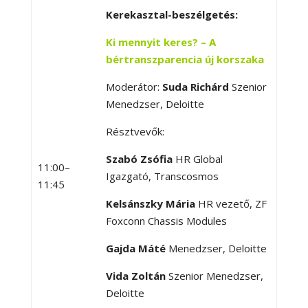
Kerekasztal-beszélgetés:
Ki mennyit keres? – A
bértranszparencia új korszaka
Moderátor:
Suda Richárd
Szenior
Menedzser, Deloitte
Résztvevők:
Szabó Zsófia
HR Global
11:00–
Igazgató, Transcosmos
11:45
Kelsánszky Mária
HR vezető, ZF
Foxconn Chassis Modules
Gajda Máté
Menedzser, Deloitte
Vida Zoltán
Szenior Menedzser,
Deloitte