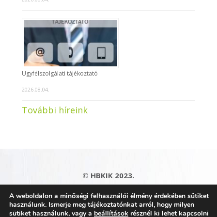
Ügyfélszolgálati tájékoztató
2026.08.04.
További híreink
© HBKIK 2023.
Adatkezelési tájékoztató
|
Impresszum
|
A weboldalon a minőségi felhasználói élmény érdekében sütiket
Kapcsolat
|
Honlaptérkép
használunk. Ismerje meg tájékoztatónkat arról, hogy milyen
sütiket használunk, vagy a
beállítások
résznél ki lehet kapcsolni