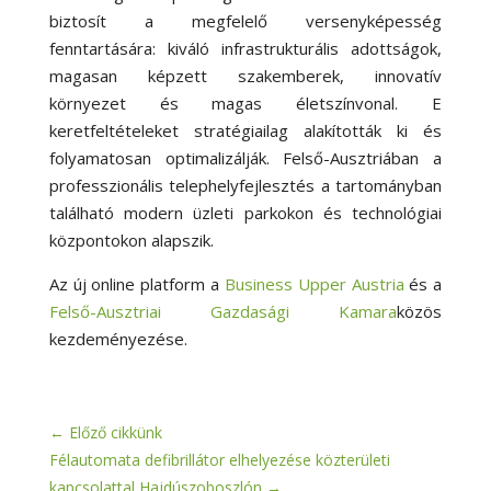
biztosít a megfelelő versenyképesség
fenntartására: kiváló infrastrukturális adottságok,
magasan képzett szakemberek, innovatív
környezet és magas életszínvonal. E
keretfeltételeket stratégiailag alakították ki és
folyamatosan optimalizálják. Felső-Ausztriában a
professzionális telephelyfejlesztés a tartományban
található modern üzleti parkokon és technológiai
központokon alapszik.
Az új online platform a
Business Upper Austria
és a
Felső-Ausztriai Gazdasági Kamara
közös
kezdeményezése.
←
Előző cikkünk
Félautomata defibrillátor elhelyezése közterületi
kapcsolattal Hajdúszoboszlón
→