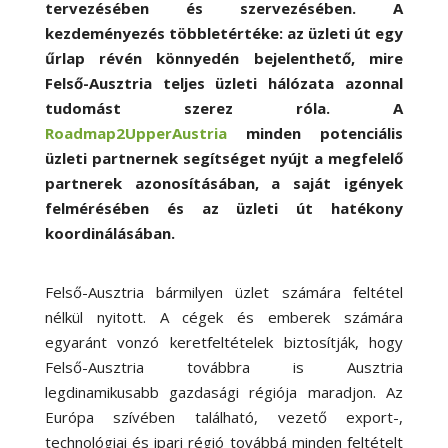
tervezésében és szervezésében. A
kezdeményezés többletértéke: az üzleti út egy
űrlap révén könnyedén bejelenthető, mire
Felső-Ausztria teljes üzleti hálózata azonnal
tudomást szerez róla. A
Roadmap2UpperAustria
minden potenciális
üzleti partnernek segítséget nyújt a megfelelő
partnerek azonosításában, a saját igények
felmérésében és az üzleti út hatékony
koordinálásában.
Felső-Ausztria bármilyen üzlet számára feltétel
nélkül nyitott. A cégek és emberek számára
egyaránt vonzó keretfeltételek biztosítják, hogy
Felső-Ausztria továbbra is Ausztria
legdinamikusabb gazdasági régiója maradjon. Az
Európa szívében található, vezető export-,
technológiai és ipari régió továbbá minden feltételt