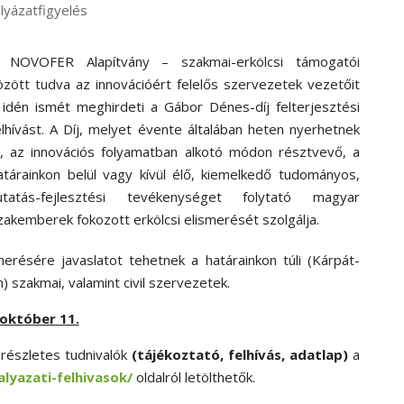
lyázatfigyelés
 NOVOFER Alapítvány – szakmai-erkölcsi támogatói
özött tudva az innovációért felelős szervezetek vezetőit
 idén ismét meghirdeti a Gábor Dénes-díj felterjesztési
elhívást. A Díj, melyet évente általában heten nyerhetnek
l, az innovációs folyamatban alkotó módon résztvevő, a
atárainkon belül vagy kívül élő, kiemelkedő tudományos,
utatás-fejlesztési tevékenységet folytató magyar
zakemberek fokozott erkölcsi elismerését szolgálja.
smerésére javaslatot tehetnek a határainkon túli (Kárpát-
szakmai, valamint civil szervezetek.
 október 11.
részletes tudnivalók
(tájékoztató, felhívás, adatlap)
a
lyazati-felhivasok/
oldalról letölthetők.