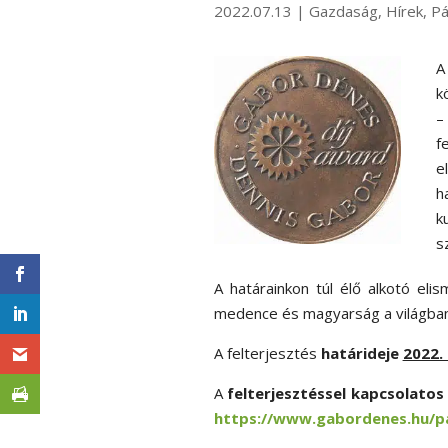
2022.07.13
|
Gazdaság
,
Hírek
,
Pá
A
k
–
f
e
h
k
s
A határainkon túl élő alkotó eli
medence és magyarság a világban) 
A felterjesztés
határideje
2022.
A
felterjesztéssel kapcsolatos
https://www.gabordenes.hu/pa