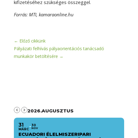
kifizetéséhez szükséges összeggel.
Forrás: MTI, kamaraonline.hu
←
Előző cikkünk
Pályázati felhívás pályaorientációs tanácsadó
munkakör betöltésére
→
2026.AUGUSZTUS
31
30
NOV
MÁRC
ECUADORI ÉLELMISZERIPARI