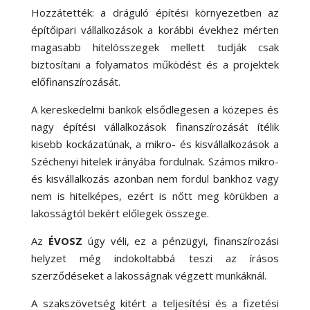
Hozzátették: a dráguló építési környezetben az
építőipari vállalkozások a korábbi évekhez mérten
magasabb hitelösszegek mellett tudják csak
biztosítani a folyamatos működést és a projektek
előfinanszírozását.
A kereskedelmi bankok elsődlegesen a közepes és
nagy építési vállalkozások finanszírozását ítélik
kisebb kockázatúnak, a mikro- és kisvállalkozások a
Széchenyi hitelek irányába fordulnak. Számos mikro-
és kisvállalkozás azonban nem fordul bankhoz vagy
nem is hitelképes, ezért is nőtt meg körükben a
lakosságtól bekért előlegek összege.
Az
ÉVOSZ
úgy véli, ez a pénzügyi, finanszírozási
helyzet még indokoltabbá teszi az írásos
szerződéseket a lakosságnak végzett munkáknál.
A szakszövetség kitért a teljesítési és a fizetési