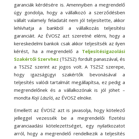
garanciák kérdésére is. Amennyiben a megrendelő
úgy gondolja, hogy a vállalkozó a szerződésben
vállalt valamely feladatát nem jól teljesítette, akkor
lehívhatja a bankból a vállalkozás teljesítési
garanciáit. Az ÉVOSZ azt szeretné elérni, hogy a
kereskedelmi bankok csak akkor teljesítsék az ilyen
kérést, ha a megrendelő a
Teljesítésigazolási
Szakértői Szervhez
(TSZSZ) fordult panaszával, és
a TSZSZ szerint az jogos volt. A TSZSZ szerepe,
hogy igazságügyi szakértők bevonásával a
teljesítés valódi tartalmát megállapítsa, ez pedig a
megrendelőnek és a vállalkozónak is jól jöhet –
mondta
Koji László
, az ÉVOSZ elnöke.
Emellett az ÉVOSZ azt is javasolja, hogy kötelező
jelleggel vezessék be a megrendelői fizetési
garanciaadási kötelezettséget, egy nyilatkozatot
arról, hogy a megrendelő rendelkezik a teljesítés