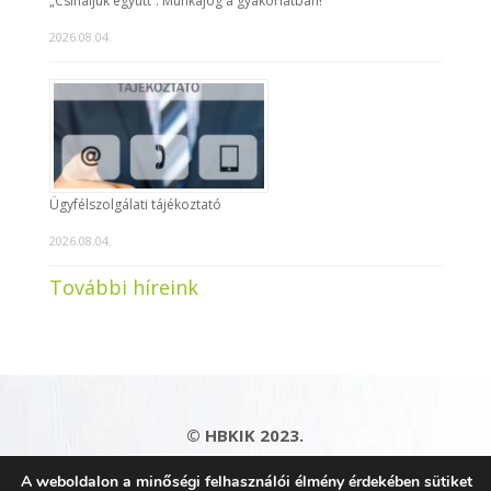
„Csináljuk együtt”: Munkajog a gyakorlatban!
2026.08.04.
Ügyfélszolgálati tájékoztató
2026.08.04.
További híreink
© HBKIK 2023.
Adatkezelési tájékoztató
|
Impresszum
|
A weboldalon a minőségi felhasználói élmény érdekében sütiket
Kapcsolat
|
Honlaptérkép