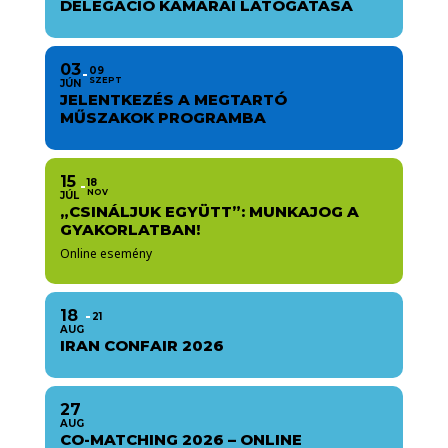
DELEGÁCIÓ KAMARAI LÁTOGATÁSA
03
09
SZEPT
JÚN
JELENTKEZÉS A MEGTARTÓ
MŰSZAKOK PROGRAMBA
15
18
NOV
JÚL
„CSINÁLJUK EGYÜTT”: MUNKAJOG A
GYAKORLATBAN!
Online esemény
18
21
AUG
IRAN CONFAIR 2026
27
AUG
CO-MATCHING 2026 – ONLINE