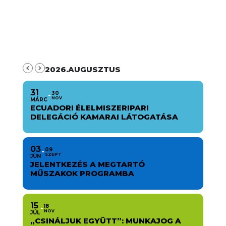
2026.AUGUSZTUS
31
30
NOV
MÁRC
ECUADORI ÉLELMISZERIPARI
DELEGÁCIÓ KAMARAI LÁTOGATÁSA
03
09
SZEPT
JÚN
JELENTKEZÉS A MEGTARTÓ
MŰSZAKOK PROGRAMBA
15
18
NOV
JÚL
„CSINÁLJUK EGYÜTT”: MUNKAJOG A