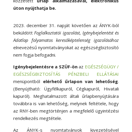
közzétett
űrlap alkalmazásával, elektronikus
úton nyújthatja be.
2023. december 31. napját követően az ÁNYK-ból
beküldött
Foglalkoztatói igazolást, Igénybejelentést és
Adatlap folyamatos keresőképtelenség igazolásához
elnevezésű nyomtatványokat az egészségbiztosító
nem fogja befogadni.
Igénybejelentésre a SZÜF-ön
az
EGÉSZSÉGÜGY /
EGÉSZSÉGBIZTOSÍTÁS PÉNZBELI ELLÁTÁSAI
menüpontból
elérhető űrlapon van lehetőség
.
(Benyújtható: Ügyfélkapuról, Cégkapuról, Hivatali
kapuról). Meghatalmazott általi űrlapbenyújtására
továbbra is van lehetőség, melynek feltétele, hogy
az RNY-ben megtörténjen a megfelelő ügyintézési
rendelkezés megtétele.
Az ÁNYK-s nyomtatványok kivezetésével