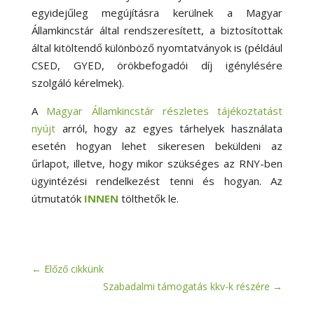
egyidejűleg megújításra kerülnek a Magyar
Államkincstár által rendszeresített, a biztosítottak
által kitöltendő különböző nyomtatványok is (például
CSED, GYED, örökbefogadói díj igénylésére
szolgáló kérelmek).
A
Magyar Államkincstár részletes tájékoztatást
nyújt
arról, hogy az egyes tárhelyek használata
esetén hogyan lehet sikeresen beküldeni az
űrlapot, illetve, hogy mikor szükséges az RNY-ben
ügyintézési rendelkezést tenni és hogyan. Az
útmutatók
INNEN
tölthetők le.
←
Előző cikkünk
Szabadalmi támogatás kkv-k részére
→