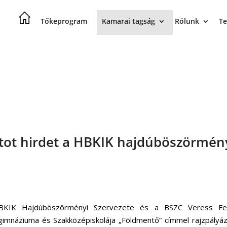
Tőkeprogram
Kamarai tagság
Rólunk
Te
atot hirdet a HBKIK hajdúböszörmén
KIK Hajdúböszörményi Szervezete és a BSZC Veress Fe
gimnáziuma és Szakközépiskolája „Földmentő” címmel rajzpályá