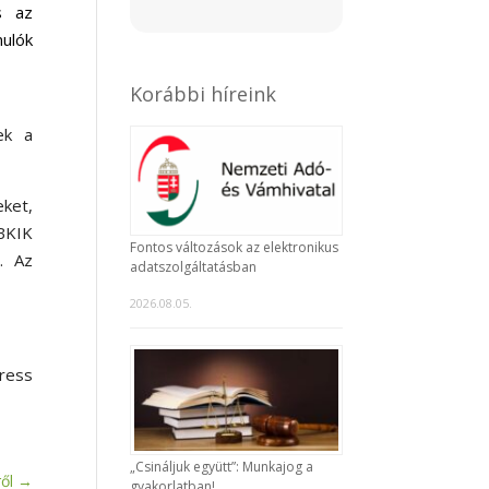
s az
nulók
Korábbi híreink
ek a
eket,
BKIK
Fontos változások az elektronikus
. Az
adatszolgáltatásban
2026.08.05.
eress
„Csináljuk együtt”: Munkajog a
ől
→
gyakorlatban!