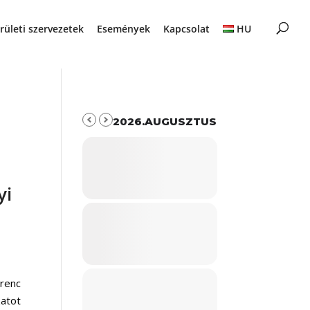
rületi szervezetek
Események
Kapcsolat
HU
2026.AUGUSZTUS
yi
renc
zatot