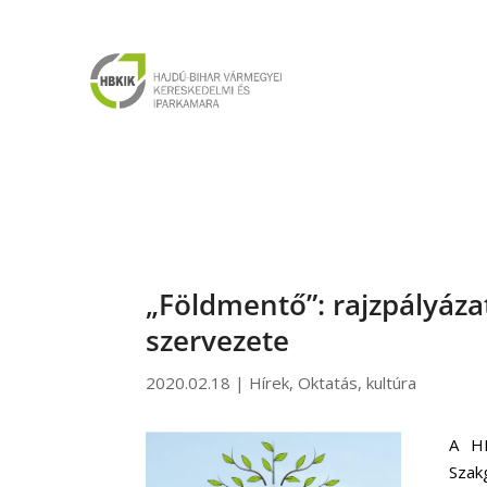
„Földmentő”: rajzpályáz
szervezete
2020.02.18
|
Hírek
,
Oktatás, kultúra
A HB
Szak