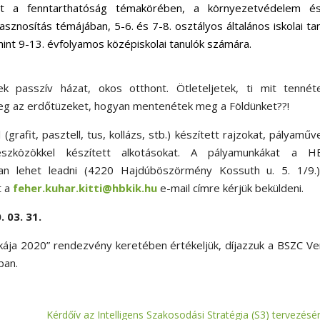
et a fenntarthatóság témakörében, a környezetvédelem é
asznosítás témájában, 5-6. és 7-8. osztályos általános iskolai ta
int 9-13. évfolyamos középiskolai tanulók számára.
tek passzív házat, okos otthont. Ötleteljetek, ti mit tennét
meg az erdőtüzeket, hogyan mentenétek meg a Földünket??!
(grafit, pasztell, tus, kollázs, stb.) készített rajzokat, pályaműv
eszközökkel készített alkotásokat. A pályamunkákat a H
an lehet leadni (4220 Hajdúböszörmény Kossuth u. 5. 1/9.)
t a
feher.kuhar.kitti@hbkik.hu
e-mail címre kérjük beküldeni.
 03. 31.
ája 2020” rendezvény keretében értékeljük, díjazzuk a BSZC V
ban.
Kérdőív az Intelligens Szakosodási Stratégia (S3) tervezésér