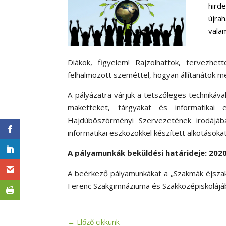
hird
újrah
valam
Diákok, figyelem! Rajzolhattok, tervezhet
felhalmozott szeméttel, hogyan állítanátok 
A pályázatra várjuk a tetszőleges technikával 
maketteket, tárgyakat és informatikai 
Hajdúböszörményi Szervezetének irodájáb
informatikai eszközökkel készített alkotásoka
A pályamunkák beküldési határideje: 2020.
A beérkező pályamunkákat a „Szakmák éjszak
Ferenc Szakgimnáziuma és Szakközépiskolájá
←
Előző cikkünk