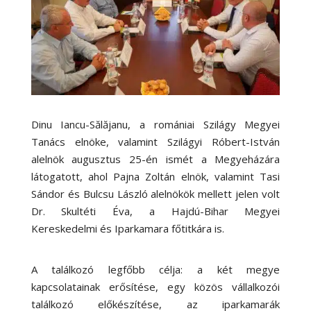
Dinu Iancu-Sălăjanu, a romániai Szilágy Megyei
Tanács elnöke, valamint Szilágyi Róbert-István
alelnök augusztus 25-én ismét a Megyeházára
látogatott, ahol Pajna Zoltán elnök, valamint Tasi
Sándor és Bulcsu László alelnökök mellett jelen volt
Dr. Skultéti Éva, a Hajdú-Bihar Megyei
Kereskedelmi és Iparkamara főtitkára is.
A találkozó legfőbb célja: a két megye
kapcsolatainak erősítése, egy közös vállalkozói
találkozó előkészítése, az iparkamarák