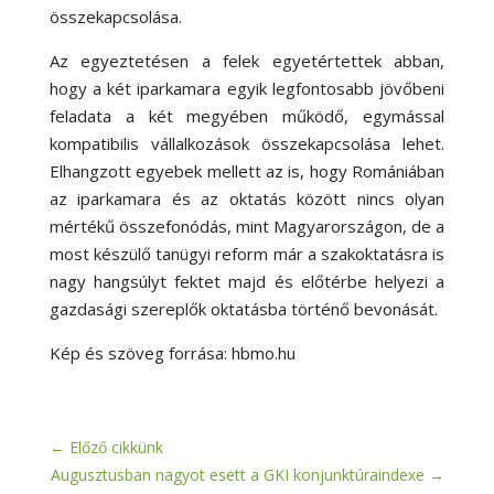
összekapcsolása.
Az egyeztetésen a felek egyetértettek abban,
hogy a két iparkamara egyik legfontosabb jövőbeni
feladata a két megyében működő, egymással
kompatibilis vállalkozások összekapcsolása lehet.
Elhangzott egyebek mellett az is, hogy Romániában
az iparkamara és az oktatás között nincs olyan
mértékű összefonódás, mint Magyarországon, de a
most készülő tanügyi reform már a szakoktatásra is
nagy hangsúlyt fektet majd és előtérbe helyezi a
gazdasági szereplők oktatásba történő bevonását.
Kép és szöveg forrása: hbmo.hu
←
Előző cikkünk
Augusztusban nagyot esett a GKI konjunktúraindexe
→