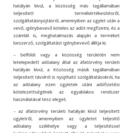
hatályán kívül, a közösség más tagállamában
teljesített termékértékesítésről,
szolgáltatásnyújtásról, amennyiben az ügylet után a
vevő, igénybevevő köteles az adót megfizetni, és a
számlát is, meghatalmazás alapján a terméket
beszerző, szolgáltatást igénybevevő állítja ki;
– belföldi vagy a közösség területén nem
letelepedett adóalany által az áfatörvény területi
hatályán kívül, a Közösség másik tagállamában
teljesített távolról is nyújtható szolgáltatásokról, ha
az adóalany ezen ügyletek utáni adófizetési
kötelezettségének az egyablakos rendszer
használatával tesz eleget;
– az áfatörvény területi hatályán kívül teljesített
ügyletről, amennyiben az ügyletet teljesítő
adóalany székhelye vagy a teljesítéssel