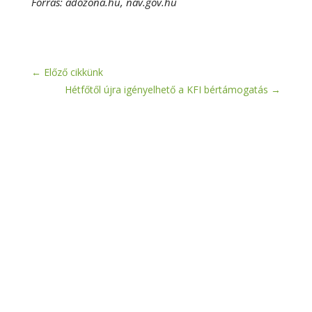
Forrás: adozona.hu, nav.gov.hu
←
Előző cikkünk
Hétfőtől újra igényelhető a KFI bértámogatás
→