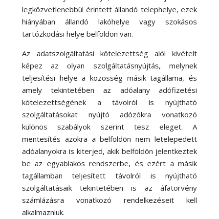
legközvetlenebbül érintett állandó telephelye, ezek
hiányában állandó lakóhelye vagy szokásos
tartózkodási helye belföldön van.
Az adatszolgáltatási kötelezettség alól kivételt
képez az olyan szolgáltatásnyújtás, melynek
teljesítési helye a közösség másik tagállama, és
amely tekintetében az adóalany adófizetési
kötelezettségének a távolról is nyújtható
szolgáltatásokat nyújtó adózókra vonatkozó
különös szabályok szerint tesz eleget. A
mentesítés azokra a belföldön nem letelepedett
adóalanyokra is kiterjed, akik belföldön jelentkeztek
be az egyablakos rendszerbe, és ezért a másik
tagállamban teljesített távolról is nyújtható
szolgáltatásaik tekintetében is az áfatörvény
számlázásra vonatkozó rendelkezéseit kell
alkalmazniuk.