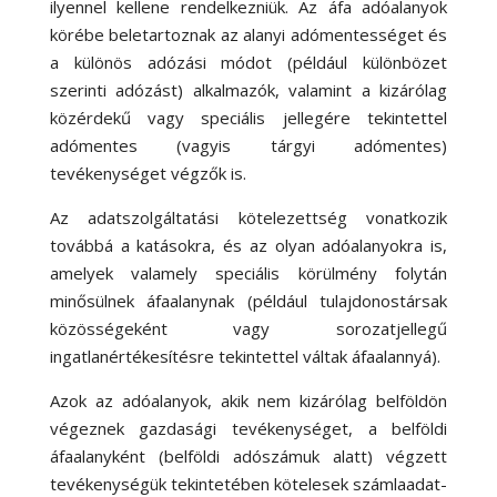
ilyennel kellene rendelkezniük. Az áfa adóalanyok
körébe beletartoznak az alanyi adómentességet és
a különös adózási módot (például különbözet
szerinti adózást) alkalmazók, valamint a kizárólag
közérdekű vagy speciális jellegére tekintettel
adómentes (vagyis tárgyi adómentes)
tevékenységet végzők is.
Az adatszolgáltatási kötelezettség vonatkozik
továbbá a katásokra, és az olyan adóalanyokra is,
amelyek valamely speciális körülmény folytán
minősülnek áfaalanynak (például tulajdonostársak
közösségeként vagy sorozatjellegű
ingatlanértékesítésre tekintettel váltak áfaalannyá).
Azok az adóalanyok, akik nem kizárólag belföldön
végeznek gazdasági tevékenységet, a belföldi
áfaalanyként (belföldi adószámuk alatt) végzett
tevékenységük tekintetében kötelesek számlaadat-