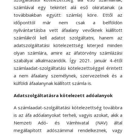
számlával egy tekintet alá eső okiratainak (a
továbbiakban együtt: számla) köre. Ettől az
időponttól már nem csak a belföldön
nyilvántartásba vett áfaalany vevőknek kiállított
számlákról kell adatot szolgáltatni, hanem az
adatszolgáltatási kötelezettség kiterjed minden
olyan számlára, amire az áfatörvény számlázási
szabályai alkalmazandók. Így 2021. január 4-étől
számlaadat-szolgáltatási kötelezettséggel érintett
a nem áfaalany személynek, szervezetnek és a
külföldi áfaalanynak kiállított számla is.
Adatszolgáltatásra kötelezett adóalanyok
A számlaadat-szolgáltatási kötelezettség továbbra
is az áfa adóalanyokat terheli, vagyis azokat, akik a
Nemzeti Adó- és Vámhivatal (NAV) által
megállapított adószámmal rendelkeznek, vagy