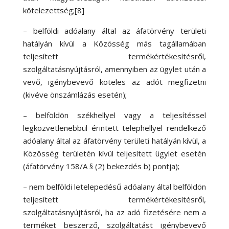
kötelezettség;[8]
– belföldi adóalany által az áfatörvény területi
hatályán kívül a Közösség más tagállamában
teljesített termékértékesítésről,
szolgáltatásnyújtásról, amennyiben az ügylet után a
vevő, igénybevevő köteles az adót megfizetni
(kivéve önszámlázás esetén);
– belföldön székhellyel vagy a teljesítéssel
legközvetlenebbül érintett telephellyel rendelkező
adóalany által az áfatörvény területi hatályán kívül, a
Közösség területén kívül teljesített ügylet esetén
(áfatörvény 158/A § (2) bekezdés b) pontja);
– nem belföldi letelepedésű adóalany által belföldön
teljesített termékértékesítésről,
szolgáltatásnyújtásról, ha az adó fizetésére nem a
terméket beszerző, szolgáltatást igénybevevő