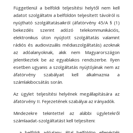
Függetlenül a belföldi teljesítési helytől nem kell
adatot szolgáltatni a belföldön teljesített távolról is
nyújtható szolgáltatásaikról (áfatörvény 45/A § (1)
bekezdés szerint adózó telekommunikációs,
elektronikus úton nyújtott szolgáltatás valamint
rádiós és audiovizuális médiaszolgáltatás) azoknak
az adóalanyoknak, akik nem Magyarországon
jelentkeztek be az egyablakos rendszerbe. Ilyen
esetben ugyanis a szolgáltatás nyújtójának nem az
áfatörvény szabályait kell alkalmaznia a
számlakibocsátás során.
Az ügylet teljesítési helyének megállapítására az
áfatörvény II. Fejezetének szabályai az irányadók.
Mindezekre tekintettel az alábbi ügyletekről
számlaadat-szolgáltatást kell teljesíteni:
– a belföldi adóalany által belföldön ellenérték