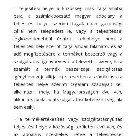
– teljesítési helye a közösség más tagállamába
esik, a számlakibocsátó magyar adóalany a
teljesítés helye szerinti tagállamban gazdasági
céllal nem telepedett le, vagy a teljesítéssel
legközvetlenebbül érintett telephelye nem a
teljesítési hely szerinti tagállamban található, és az
adó megfizetésére a terméket beszerző vagy a
szolgáltatást igénybevevő kötelezett – kivéve, ha a
számlát a termék beszerzője, szolgáltatás
igénybevevője állítja ki (ez esetben a számlázásra a
teljesítés helye szerinti tagállam szabályait kell
alkalmazni, mely, ha Magyarországon kívül van,
akkor a számla adatszolgáltatási kötelezettség alá
sem esik),
– a termékértékesítés vagy szolgáltatásnyújtás
teljesítési helye a közösség területén kívül van, és
az adóalany székhelye, illetve a teljesítéssel