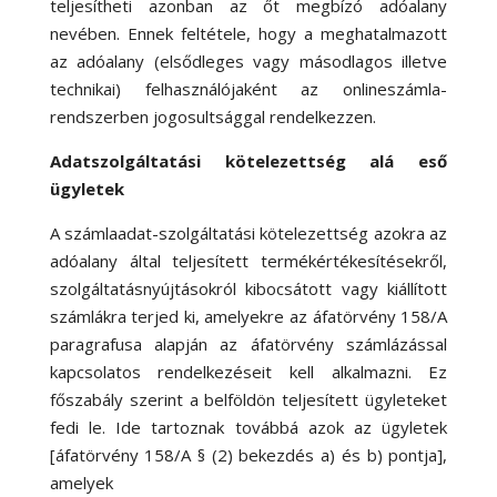
teljesítheti azonban az őt megbízó adóalany
nevében. Ennek feltétele, hogy a meghatalmazott
az adóalany (elsődleges vagy másodlagos illetve
technikai) felhasználójaként az onlineszámla-
rendszerben jogosultsággal rendelkezzen.
Adatszolgáltatási kötelezettség alá eső
ügyletek
A számlaadat-szolgáltatási kötelezettség azokra az
adóalany által teljesített termékértékesítésekről,
szolgáltatásnyújtásokról kibocsátott vagy kiállított
számlákra terjed ki, amelyekre az áfatörvény 158/A
paragrafusa alapján az áfatörvény számlázással
kapcsolatos rendelkezéseit kell alkalmazni. Ez
főszabály szerint a belföldön teljesített ügyleteket
fedi le. Ide tartoznak továbbá azok az ügyletek
[áfatörvény 158/A § (2) bekezdés a) és b) pontja],
amelyek