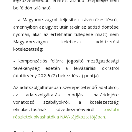
legközvetlenebbül érintett állandó telephelye nem
belföldön található;
– a Magyarországról teljesített távértékesítésről,
amennyiben az ügylet után (akár az adózó döntése
nyomán, akár az értékhatár túllépése miatt) nem
Magyarországon keletkezik adófizetési
kötelezettség;
– kompenzációs felárra jogosító mezőgazdasági
tevékenység esetén a felvásárlási okiratról
(áfatörvény 202. § (2) bekezdés a) pontja).
Az adatszolgáltatásban szerepeltetendő adatokról,
az adatszolgáltatás módjára, határidejére
vonatkozó szabályokról, a kötelezettség
elmulasztásának következményeiről
további
részletek olvashatók a NAV-tájékoztatójában
.