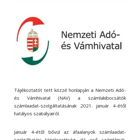
Tájékoztatót tett közzé honlapján a Nemzeti Adó-
és Vámhivatal (NAV) a számlakibocsátók
számlaadat-szolgáltatásának 2021. január 4-étől
hatályos szabályairól.
Január 4-étől bővül az áfaalanyok számlaadat-
szolgáltatási kötelezettség alá eső számláinak,