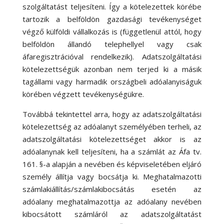
szolgáltatást teljesíteni. Így a kötelezettek körébe
tartozik a belföldön gazdasági tevékenységet
végző külföldi vállalkozás is (függetlenül attól, hogy
belföldön állandó telephellyel vagy csak
áfaregisztrációval rendelkezik). Adatszolgáltatási
kötelezettségük azonban nem terjed ki a másik
tagállami vagy harmadik országbeli adóalanyiságuk
körében végzett tevékenységükre.
Továbbá tekintettel arra, hogy az adatszolgáltatási
kötelezettség az adóalanyt személyében terheli, az
adatszolgáltatási kötelezettséget akkor is az
adóalanynak kell teljesíteni, ha a számlát az Áfa tv.
161. §-a alapján a nevében és képviseletében eljáró
személy állítja vagy bocsátja ki. Meghatalmazotti
számlakiállítás/számlakibocsátás esetén az
adóalany meghatalmazottja az adóalany nevében
kibocsátott számláról az adatszolgáltatást