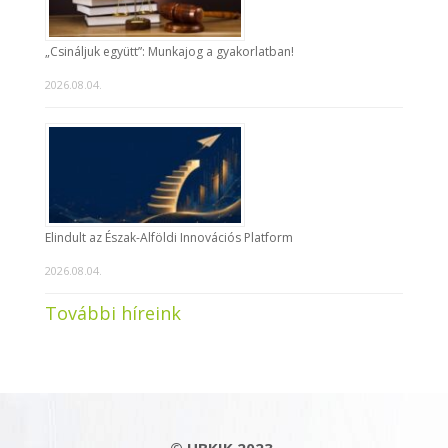
„Csináljuk együtt”: Munkajog a gyakorlatban!
2026.08.04.
Elindult az Észak-Alföldi Innovációs Platform
2026.08.04.
További híreink
© HBKIK 2023.