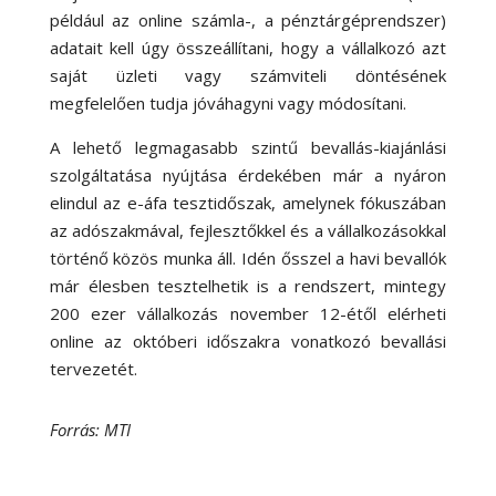
például az online számla-, a pénztárgéprendszer)
adatait kell úgy összeállítani, hogy a vállalkozó azt
saját üzleti vagy számviteli döntésének
megfelelően tudja jóváhagyni vagy módosítani.
A lehető legmagasabb szintű bevallás-kiajánlási
szolgáltatása nyújtása érdekében már a nyáron
elindul az e-áfa tesztidőszak, amelynek fókuszában
az adószakmával, fejlesztőkkel és a vállalkozásokkal
történő közös munka áll. Idén ősszel a havi bevallók
már élesben tesztelhetik is a rendszert, mintegy
200 ezer vállalkozás november 12-étől elérheti
online az októberi időszakra vonatkozó bevallási
tervezetét.
Forrás: MTI