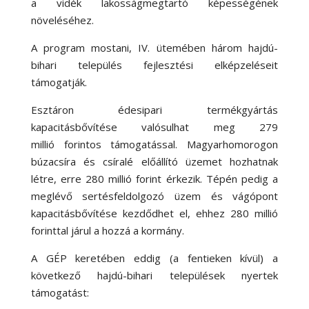
a vidék lakosságmegtartó képességének
növeléséhez.
A program mostani, IV. ütemében három hajdú-
bihari település fejlesztési elképzeléseit
támogatják.
Esztáron édesipari termékgyártás
kapacitásbővítése valósulhat meg 279
millió forintos támogatással. Magyarhomorogon
búzacsíra és csíralé előállító üzemet hozhatnak
létre, erre 280 millió forint érkezik. Tépén pedig a
meglévő sertésfeldolgozó üzem és vágópont
kapacitásbővítése kezdődhet el, ehhez 280 millió
forinttal járul a hozzá a kormány.
A GÉP keretében eddig (a fentieken kívül) a
következő hajdú-bihari települések nyertek
támogatást: