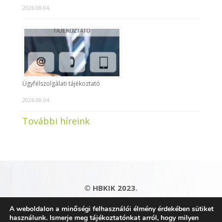
2026.08.04.
Ügyfélszolgálati tájékoztató
2026.08.04.
További híreink
© HBKIK 2023.
Adatkezelési tájékoztató
|
Impresszum
|
A weboldalon a minőségi felhasználói élmény érdekében sütiket
Kapcsolat
|
Honlaptérkép
használunk. Ismerje meg tájékoztatónkat arról, hogy milyen