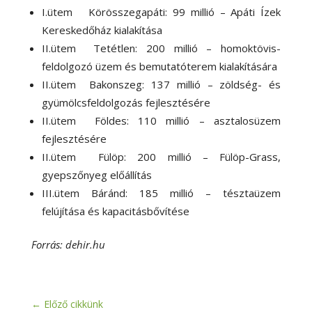
I.ütem Körösszegapáti: 99 millió – Apáti Ízek
Kereskedőház kialakítása
II.ütem Tetétlen: 200 millió – homoktövis-
feldolgozó üzem és bemutatóterem kialakítására
II.ütem Bakonszeg: 137 millió – zöldség- és
gyümölcsfeldolgozás fejlesztésére
II.ütem Földes: 110 millió – asztalosüzem
fejlesztésére
II.ütem Fülöp: 200 millió – Fülöp-Grass,
gyepszőnyeg előállítás
III.ütem Báránd: 185 millió – tésztaüzem
felújítása és kapacitásbővítése
Forrás: dehir.hu
←
Előző cikkünk