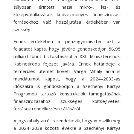
súlyosan érintett hazai mikro-, kis- és
középvállalkozások kedvezményes finanszírozási
forrásokhoz való hozzájutása érdekében van
szükség.
Ennek érdekében a pénzügyminiszter azt a
feladatot kapta, hogy jövőre gondoskodjon 58,95
milliárd forint biztosításáról
a XXI. Miniszterelnöki
Kabinetiroda fejezet javára. Ennek határideje a
felmerülés ütemét követi. Varga Mihály arra is
mandátumot kapott, hogy a 2024–2033-as
időszakra is gondoskodjon a Széchenyi Kártya
Programba tartozó konstrukciók támogatásának
finanszírozásához szükséges költségvetési
források rendelkezésre állásáról.
A jogszabály arról is rendelkezik, hogyan oszlik meg
a 2024–2038 közötti évekre a Széchenyi Kártya