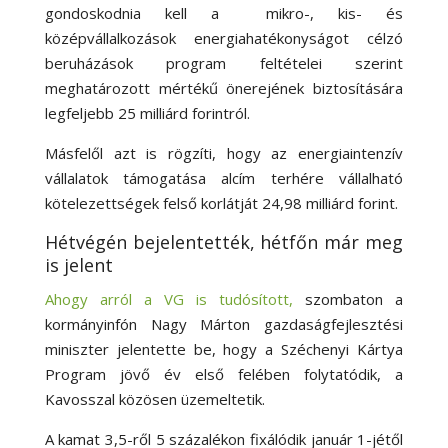
gondoskodnia kell a mikro-, kis- és
középvállalkozások energiahatékonyságot célzó
beruházások program feltételei szerint
meghatározott mértékű önerejének biztosítására
legfeljebb 25 milliárd forintról.
Másfelől azt is rögzíti, hogy az energiaintenzív
vállalatok támogatása alcím terhére vállalható
kötelezettségek felső korlátját 24,98 milliárd forint.
Hétvégén bejelentették, hétfőn már meg
is jelent
Ahogy arról a VG is tudósított,
szombaton a
kormányinfón Nagy Márton gazdaságfejlesztési
miniszter jelentette be, hogy a Széchenyi Kártya
Program jövő év első felében folytatódik, a
Kavosszal közösen üzemeltetik.
A kamat 3,5-ről 5 százalékon fixálódik január 1-jétől