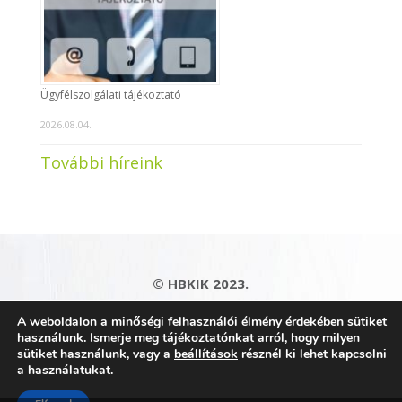
Ügyfélszolgálati tájékoztató
2026.08.04.
További híreink
© HBKIK 2023.
Adatkezelési tájékoztató
|
Impresszum
|
A weboldalon a minőségi felhasználói élmény érdekében sütiket
Kapcsolat
|
Honlaptérkép
használunk. Ismerje meg tájékoztatónkat arról, hogy milyen
sütiket használunk, vagy a
beállítások
résznél ki lehet kapcsolni
a használatukat.