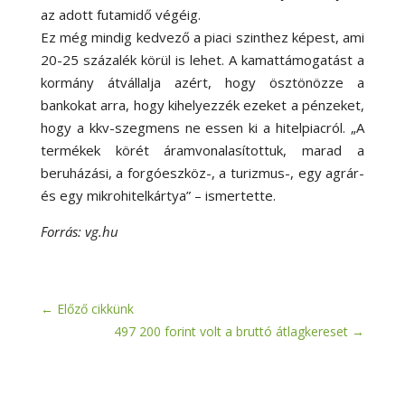
az adott futamidő végéig.
Ez még mindig kedvező a piaci szinthez képest, ami
20-25 százalék körül is lehet. A kamattámogatást a
kormány átvállalja azért, hogy ösztönözze a
bankokat arra, hogy kihelyezzék ezeket a pénzeket,
hogy a kkv-szegmens ne essen ki a hitelpiacról. „A
termékek körét áramvonalasítottuk, marad a
beruházási, a forgóeszköz-, a turizmus-, egy agrár-
és egy mikrohitelkártya” – ismertette.
Forrás: vg.hu
←
Előző cikkünk
497 200 forint volt a bruttó átlagkereset
→