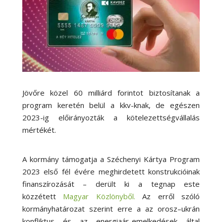
Jövőre közel 60 milliárd forintot biztosítanak a
program keretén belül a kkv-knak, de egészen
2023-ig előirányozták a kötelezettségvállalás
mértékét.
A kormány támogatja a Széchenyi Kártya Program
2023 első fél évére meghirdetett konstrukcióinak
finanszírozását – derült ki a tegnap este
közzétett
Magyar Közlönyből.
Az erről szóló
kormányhatározat szerint erre a az orosz–ukrán
konfliktus és az energiaár-emelkedések által