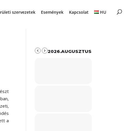
rületi szervezetek
Események
Kapcsolat
HU
2026.AUGUSZTUS
észt
ban,
zeti,
ködés
ett a