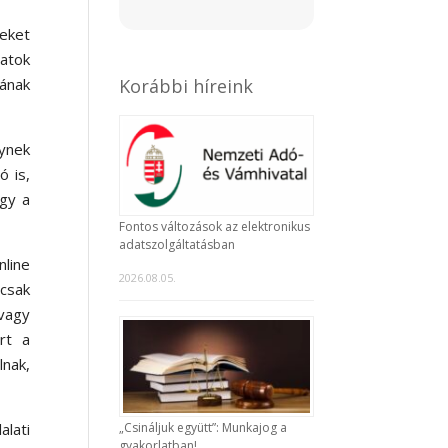
yeket
atok
Korábbi híreink
sának
ynek
ó is,
így a
Fontos változások az elektronikus
adatszolgáltatásban
nline
2026.08.05.
csak
vagy
rt a
lnak,
alati
„Csináljuk együtt”: Munkajog a
gyakorlatban!