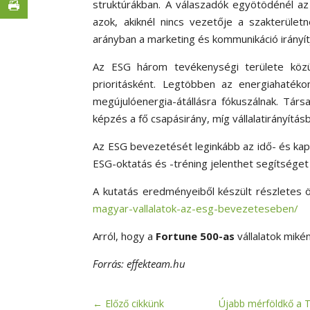
struktúrákban. A válaszadók egyötödénél a
azok, akiknél nincs vezetője a szakterület
arányban a marketing és kommunikáció irányítj
Az ESG három tevékenységi területe közü
prioritásként. Legtöbben az energiahaték
megújulóenergia-átállásra fókuszálnak. Társ
képzés a fő csapásirány, míg vállalatirányítás
Az ESG bevezetését leginkább az idő- és kapac
ESG-oktatás és -tréning jelenthet segítsége
A kutatás eredményeiből készült részletes ö
magyar-vallalatok-az-esg-bevezeteseben/
Arról, hogy a
Fortune 500-as
vállalatok miké
Forrás: effekteam.hu
←
Előző cikkünk
Újabb mérföldkő a Tr