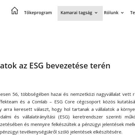
Tőkeprogram
Kamarai tagság
Rólunk
Te
alatok az ESG bevezetése terén
esen 56, többségében hazai és nemzetközi nagyvállalat vett r
ffekteam és a Comlab – ESG Core cégcsoport közös kutatásá
 arra keresett választ, hogy hol tartanak a vállalatok a környe
adalmi és vállalatirányítási (ESG) keretrendszer szerinti mű
zetésében és mennyire felkészültek a pénzügyi jelentések mell
pénzügyi tevékenységükről szóló jelentések elkészítésére.