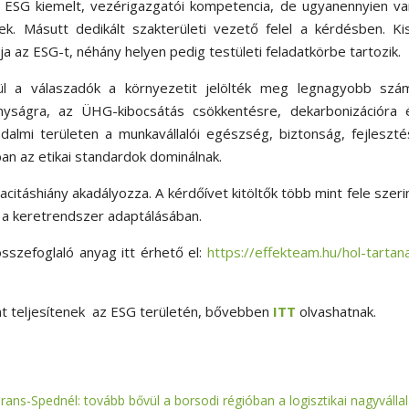
z ESG kiemelt, vezérigazgatói kompetencia, de ugyanennyien v
nek. Másutt dedikált szakterületi vezető felel a kérdésben. K
a az ESG-t, néhány helyen pedig testületi feladatkörbe tartozik.
l a válaszadók a környezetit jelölték meg legnagyobb szá
onyságra, az ÜHG-kibocsátás csökkentésre, dekarbonizációra 
adalmi területen a munkavállalói egészség, biztonság, fejleszt
ban az etikai standardok dominálnak.
itáshiány akadályozza. A kérdőívet kitöltők több mint fele szeri
t a keretrendszer adaptálásában.
sszefoglaló anyag itt érhető el:
https://effekteam.hu/hol-tartan
nt teljesítenek az ESG területén, bővebben
ITT
olvashatnak.
ans-Spednél: tovább bővül a borsodi régióban a logisztikai nagyvállal