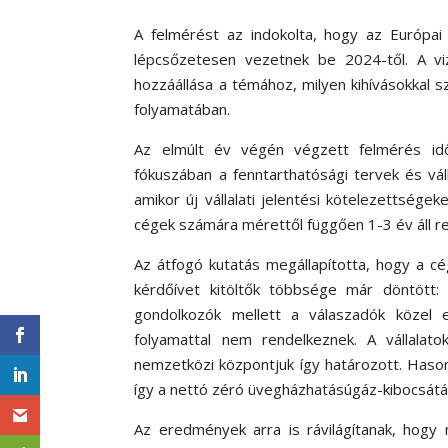
A felmérést az indokolta, hogy az Európai U
lépcsőzetesen vezetnek be 2024-től. A viz
hozzáállása a témához, milyen kihívásokkal 
folyamatában.
Az elmúlt év végén végzett felmérés id
fókuszában a fenntarthatósági tervek és váll
amikor új vállalati jelentési kötelezettség
cégek számára mérettől függően 1-3 év áll re
Az átfogó kutatás megállapította, hogy a 
kérdőívet kitöltők többsége már döntött:
gondolkozók mellett a válaszadók közel e
folyamattal nem rendelkeznek. A vállala
nemzetközi központjuk így határozott. Hason
így a nettó zéró üvegházhatásúgáz-kibocsátá
Az eredmények arra is rávilágítanak, hogy 