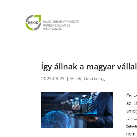
Így állnak a magyar váll
2023.03.23
|
Hírek
,
Gazdaság
Össz
az E
amely
társ
beve
nem 