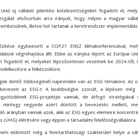
nió új vállalati jelentési kötelezettségeket fogadott el, mel
sgálat elsősorban arra irányult, hogy milyen a magyar vállal
szembesülnek, illetve hol tartanak a keretrendszer implementálá
őzítése egybeesett a COP27 ENSZ klímakonferenciával, mel
alások végrehajtása állt. Ebbe az irányba lépett az Európai Uni
eket fogadott el, melyeket lépcsőzetesen vezetnek be 2024-től, 
ndelkezésre a felkészülésre.
cégek döntő többségénél napirenden van az ESG témaköre. Az o
 bevezeti az ESG-t. A kisebbségbe szorult, a lépésen még 
gyötödének ESG-projektjei vannak, de átfogó stratégiával 
tok mintegy negyede azért döntött a bevezetés mellett, me
ló arányban vannak azok, akik az ESG egyes elemeire koncentrá
s (ÜHG) elérésére vagy éppen a társadalmi felelősségvállalásra.
nem eldöntött még a fenntarthatósági szakterület helye a váll