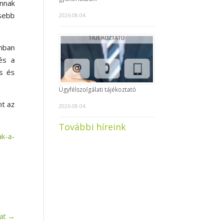
annak
isebb
2026.08.04.
mban
és a
és és
Ügyfélszolgálati tájékoztató
nt az
2026.08.04.
További híreink
ak-a-
at
→