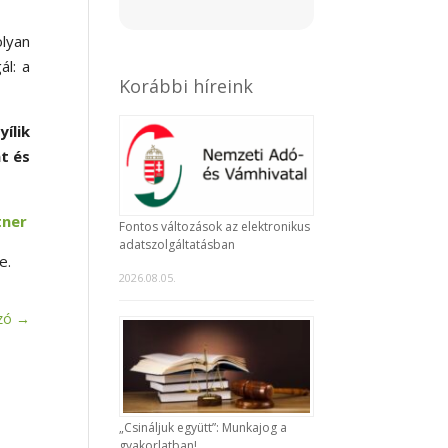
olyan
ál: a
Korábbi híreink
ílik
t és
tner
Fontos változások az elektronikus
adatszolgáltatásban
e.
2026.08.05.
zó
→
„Csináljuk együtt”: Munkajog a
gyakorlatban!