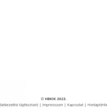
© HBKIK 2023.
datkezelési tájékoztató
|
Impresszum
|
Kapcsolat
|
Honlaptérk