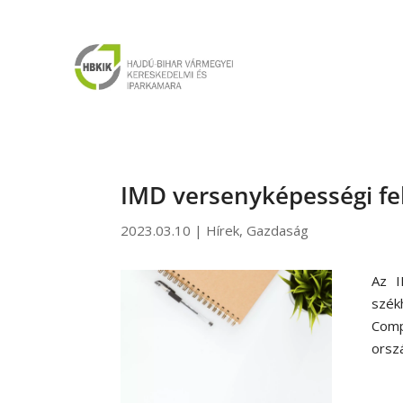
IMD versenyképességi f
2023.03.10
|
Hírek
,
Gazdaság
Az I
szék
Comp
orsz