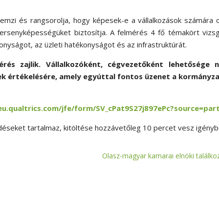
emzi és rangsorolja, hogy képesek-e a vállalkozások számára 
ersenyképességüket biztosítja. A felmérés 4 fő témakört vizsg
nyságot, az üzleti hatékonyságot és az infrastruktúrát.
és zajlik. Vállalkozóként, cégvezetőként lehetősége ny
 értékelésére, amely egyúttal fontos üzenet a kormányza
.eu.qualtrics.com/jfe/form/SV_cPat9S27j897ePc?source=par
déseket tartalmaz, kitöltése hozzávetőleg 10 percet vesz igényb
Olasz-magyar kamarai elnöki találko