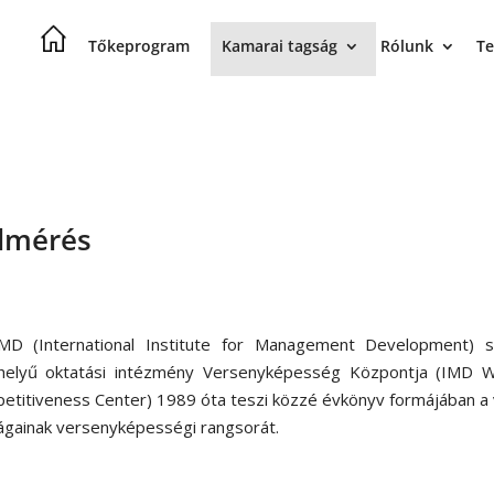
Tőkeprogram
Kamarai tagság
Rólunk
Te
elmérés
MD (International Institute for Management Development) sv
helyű oktatási intézmény Versenyképesség Központja (IMD W
etitiveness Center) 1989 óta teszi közzé évkönyv formájában a 
ágainak versenyképességi rangsorát.