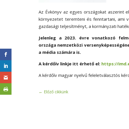
Az Évkönyv az egyes országokat aszerint el
környezetet teremteni és fenntartani, ami v
gazdasági teljesítményt, a kormányzati hatéko
Jelenleg a 2023. évre vonatkozó felmér
országa nemzetközi versenyképességének
a média számára is.
A kérdőív linkje itt érhető el:
https://imd
A kérdőív magyar nyelvű feleletválasztós kér
←
Előző cikkünk