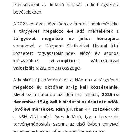
ellensúlyozni az infláció hatását a költségvetési
bevételekben.
A 2024-es évet követően az érintett adók mértéke
a tárgyévet megelőző évi adó mértékének a
tárgyévet megelőző év július
hónapjára
vonatkozó, a Központi Statisztikai Hivatal által
közzétett fogyasztóiár-index előző év azonos
időszakához
viszonyított változásával
valorizált
(azaz emelt) összege.
A konkrét új adómértéket a NAV-nak a tárgyévet
megelőző év
október 31-ig kell közzétennie.
Mivel ez a határidő az idén már elmúlt,
2025-re
december 15-ig kell kihirdetni az érintett adók
jövő évi mértékét.
Idén júliusban 4,1 százalék volt
a KSH által mért éves infláció, így a tervezett
törvénymódosítás szerint az első évben ennyivel
emelkedhetnek az inflációkövetővé váló adók.