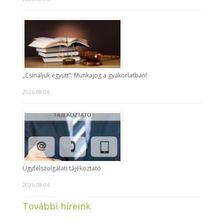
„Csináljuk együtt”: Munkajog a gyakorlatban!
2026.08.04.
Ügyfélszolgálati tájékoztató
2026.08.04.
További híreink