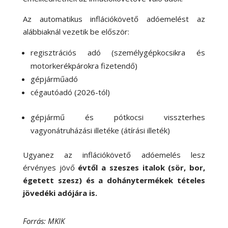
Az automatikus inflációkövető adóemelést az
alábbiaknál vezetik be először:
regisztrációs adó (személygépkocsikra és
motorkerékpárokra fizetendő)
gépjárműadó
cégautóadó (2026-tól)
gépjármű és pótkocsi visszterhes
vagyonátruházási illetéke (átírási illeték)
Ugyanez az inflációkövető adóemelés lesz
érvényes jövő
évtől a szeszes italok (sör, bor,
égetett szesz) és a dohánytermékek tételes
jövedéki adójára is.
Forrás: MKIK