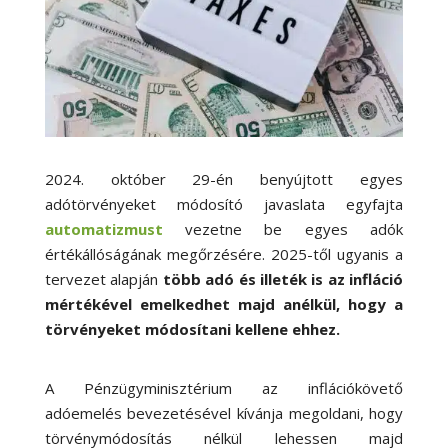
2024. október 29-én benyújtott egyes
adótörvényeket módosító javaslata egyfajta
automatizmust
vezetne be egyes adók
értékállóságának megőrzésére. 2025-től ugyanis a
tervezet alapján
több adó és illeték is az infláció
mértékével emelkedhet majd anélkül, hogy a
törvényeket módosítani kellene ehhez.
A Pénzügyminisztérium az inflációkövető
adóemelés bevezetésével kívánja megoldani, hogy
törvénymódosítás nélkül lehessen majd