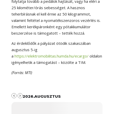
folytatja tovább a pedálok hajtását, vagy ha eléri a
25 kilométer/órás sebességet. A hasznos
teherbírásnak el kell érnie az 50 kilogrammot,
valamint feltétel a nyomatékszenzoros vezérlés is.
Emellett kerékpáronként egy pótakkumulátor
beszerzése is támogatott – tették hozzá.
Az érdeklődők a pályázat ötödik szakaszában
augusztus 5-ig
a
https://elektromobilitas.humda.hu/ecargo/
oldalon
igényelhetik a támogatást – közölte a TIM.
(Forrás: MTI)
2026.AUGUSZTUS