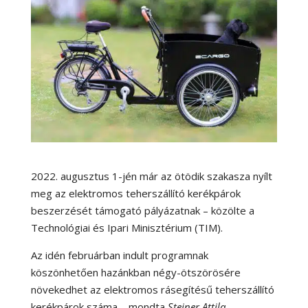
2022. augusztus 1-jén már az ötödik szakasza nyílt
meg az elektromos teherszállító kerékpárok
beszerzését támogató pályázatnak – közölte a
Technológiai és Ipari Minisztérium (TIM).
Az idén februárban indult programnak
köszönhetően hazánkban négy-ötszörösére
növekedhet az elektromos rásegítésű teherszállító
kerékpárok száma – mondta
Steiner Attila
,