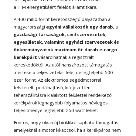
a TIM energetikáért felelős államtitkára.
A 400 millió forint keretösszegű pályázatban a
magyarországi
egyéni vállalkozók egy darab
, a
gazdasági társaságok, civil szervezetek,
egyesületek, valamint egyházi szervezetek és
önkormányzatok maximum öt darab e-cargo
kerékpárt
vásárolhatnak a regisztrált
kereskedőktől. Az utófinanszírozott támogatás
mértéke a teljes vételár fele, de legfeljebb 500
ezer forint. Az elektromos segédmotorral
felszerelt, pedálhajtású, kifejezetten
teherszállításra kialakított felülettel rendelkező
kerékpárok legnagyobb folyamatos névleges
teljesítménye legfeljebb 250 watt lehet.
Fontos, hogy olyan új biciklikre kapható támogatás,
amelyeknél a motor kikapcsol, ha a kerékpáros nem