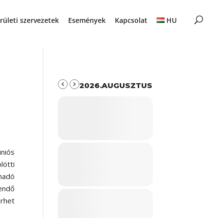
rületi szervezetek
Események
Kapcsolat
HU
2026.AUGUSZTUS
uniós
lötti
umadó
tendő
erhet