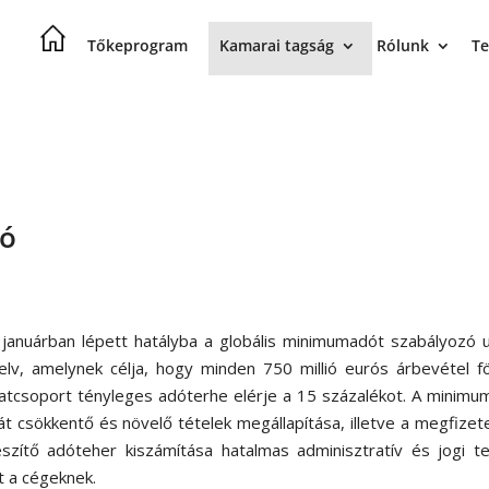
Tőkeprogram
Kamarai tagság
Rólunk
Te
dó
 januárban lépett hatályba a globális minimumadót szabályozó 
yelv, amelynek célja, hogy minden 750 millió eurós árbevétel fö
alatcsoport tényleges adóterhe elérje a 15 százalékot. A minim
át csökkentő és növelő tételek megállapítása, illetve a megfize
észítő adóteher kiszámítása hatalmas adminisztratív és jogi t
nt a cégeknek.