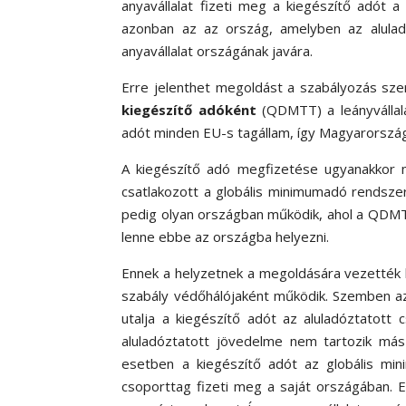
anyavállalat fizeti meg a kiegészítő adót a
azonban az az ország, amelyben az aluladóz
anyavállalat országának javára.
Erre jelenthet megoldást a szabályozás szer
kiegészítő adóként
(QDMTT) a leányválla
adót minden EU-s tagállam, így Magyarország
A kiegészítő adó megfizetése ugyanakkor m
csatlakozott a globális minimumadó rendszer
pedig olyan országban működik, ahol a QDMTT
lenne ebbe az országba helyezni.
Ennek a helyzetnek a megoldására vezették
szabály védőhálójaként működik. Szemben az I
utalja a kiegészítő adót az aluladóztatot
aluladóztatott jövedelme nem tartozik más
esetben a kiegészítő adót az globális min
csoporttag fizeti meg a saját országában. 