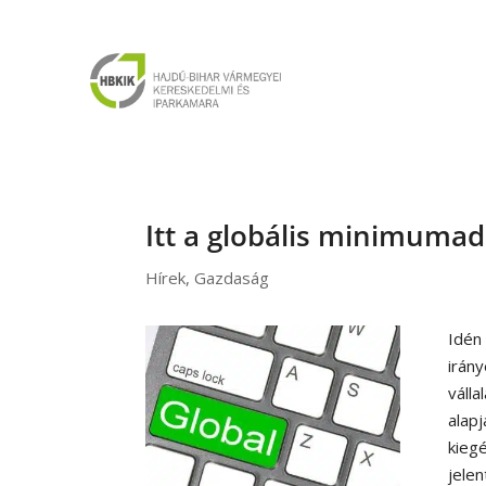
Itt a globális minimuma
Hírek
,
Gazdaság
Idén
irán
váll
alapj
kieg
jele