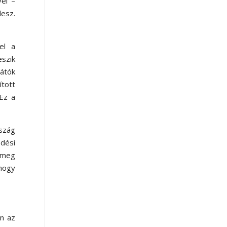
el –
lesz.
el a
eszik
látók
tott
 Ez a
rszág
dési
e meg
 hogy
án az