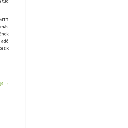
m tud
DMTT
t más
sének
ő adó
ezik
ja
→