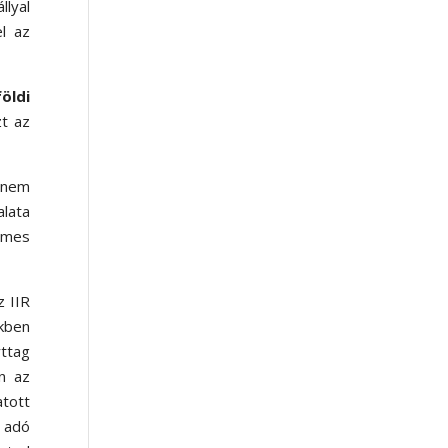
llyal
el az
földi
t az
 nem
alata
demes
 IIR
ékben
rttag
n az
tott
m adó