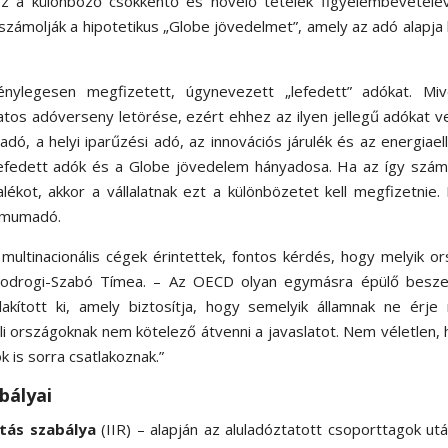
 a különböző csökkentő és növelő tételek figyelembevételév
ámolják a hipotetikus „Globe jövedelmet”, amely az adó alapja 
.
énylegesen megfizetett, úgynevezett „lefedett” adókat. Miv
atos adóverseny letörése, ezért ehhez az ilyen jellegű adókat v
ó, a helyi iparűzési adó, az innovációs járulék és az energiael
efedett adók és a Globe jövedelem hányadosa. Ha az így számí
kot, akkor a vállalatnak ezt a különbözetet kell megfizetnie.
nimumadó.
ultinacionális cégek érintettek, fontos kérdés, hogy melyik o
Bodrogi-Szabó Tímea. – Az OECD olyan egymásra épülő besze
lakított ki, amely biztosítja, hogy semelyik államnak ne érj
üli országoknak nem kötelező átvenni a javaslatot. Nem véletlen,
k is sorra csatlakoznak.”
bályai
tás szabálya
(IIR) – alapján az aluladóztatott csoporttagok ut