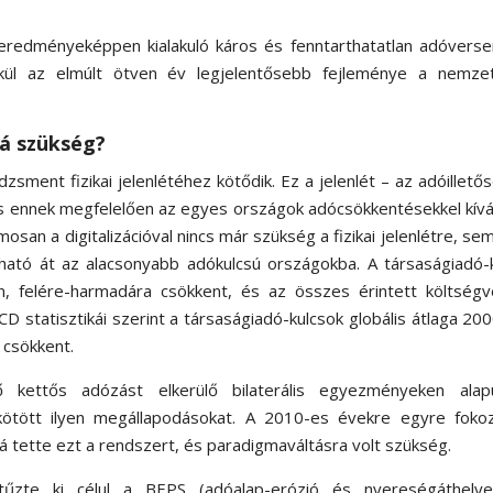
 eredményeképpen kialakuló káros és fenntarthatatlan adóvers
élkül az elmúlt ötven év legjelentősebb fejleménye a nemzet
rá szükség?
ment fizikai jelenlétéhez kötődik. Ez a jelenlét – az adóillető
és ennek megfelelően az egyes országok adócsökkentésekkel kív
san a digitalizációval nincs már szükség a fizikai jelenlétre, sem
ató át az alacsonyabb adókulcsú országokba. A társaságiadó-k
n, felére-harmadára csökkent, és az összes érintett költségv
 statisztikái szerint a társaságiadó-kulcsok globális átlaga 20
 csökkent.
 kettős adózást elkerülő bilaterális egyezményeken alap
ötött ilyen megállapodásokat. A 2010-es évekre egyre foko
á tette ezt a rendszert, és paradigmaváltásra volt szükség.
zte ki célul a BEPS (adóalap-erózió és nyereségáthelye