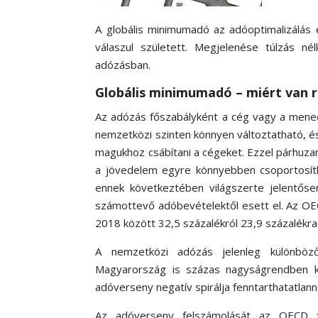
A globális minimumadó az adóoptimalizálás
válaszul született. Megjelenése túlzás n
adózásban.
Globális minimumadó – miért van 
Az adózás főszabályként a cég vagy a menedzs
nemzetközi szinten könnyen változtatható, 
magukhoz csábítani a cégeket. Ezzel párhuzamo
a jövedelem egyre könnyebben csoportosíth
ennek következtében világszerte jelentőse
számottevő adóbevételektől esett el. Az OECD
2018 között 32,5 százalékról 23,9 százalékra
A nemzetközi adózás jelenleg különböző
Magyarország is százas nagyságrendben k
adóverseny negatív spirálja fenntarthatatlann
Az adóverseny felszámolását az OECD tű