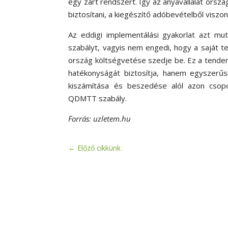
egy zárt rendszert. Így az anyavállalat orszá
biztosítani, a kiegészítő adóbevételből viszo
Az eddigi implementálási gyakorlat azt m
szabályt, vagyis nem engedi, hogy a saját t
ország költségvetése szedje be. Ez a tend
hatékonyságát biztosítja, hanem egyszerűsí
kiszámítása és beszedése alól azon csopo
QDMTT szabály.
Forrás: uzletem.hu
←
Előző cikkünk