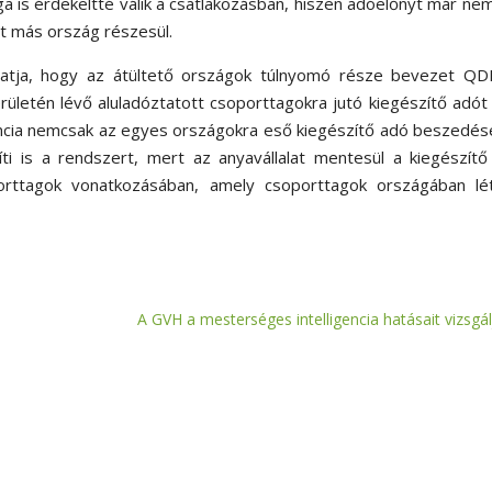
ga is érdekeltté válik a csatlakozásban, hiszen adóelőnyt már ne
nt más ország részesül.
utatja, hogy az átültető országok túlnyomó része bevezet Q
erületén lévő aluladóztatott csoporttagokra jutó kiegészítő adó
encia nemcsak az egyes országokra eső kiegészítő adó beszedé
ti is a rendszert, mert az anyavállalat mentesül a kiegészít
rttagok vonatkozásában, amely csoporttagok országában lét
A GVH a mesterséges intelligencia hatásait vizsgál