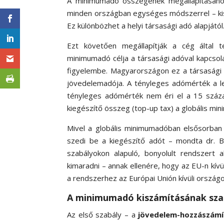
A minimumadó összegének megállapításához
minden országban egységes módszerrel – kisz
Ez különbözhet a helyi társasági adó alapjától
Ezt követően megállapítják a cég által t
minimumadó célja a társasági adóval kapcsol
figyelembe. Magyarországon ez a társasági ad
jövedelemadója. A tényleges adómérték a l
tényleges adómérték nem éri el a 15 százalé
kiegészítő összeg (top-up tax) a globális mi
Mivel a globális minimumadóban elsősorban m
szedi be a kiegészítő adót – mondta dr. 
szabályokon alapuló, bonyolult rendszert a
kimaradni – annak ellenére, hogy az EU-n kív
a rendszerhez az Európai Unión kívüli országo
A minimumadó kiszámításának sza
Az első szabály – a
jövedelem-hozzászámí