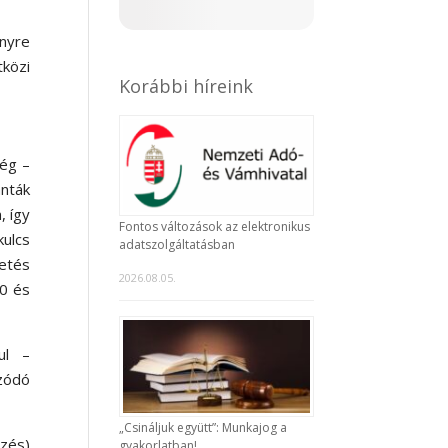
enyre
közi
Korábbi híreink
ség –
ánták
, így
Fontos változások az elektronikus
ulcs
adatszolgáltatásban
etés
2026.08.05.
00 és
ul –
zódó
„Csináljuk együtt”: Munkajog a
zés)
gyakorlatban!