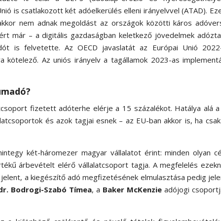
ó is csatlakozott két adóelkerülés elleni irányelvvel (ATAD). Ez
nakkor nem adnak megoldást az országok közötti káros adóver
ért már – a digitális gazdaságban keletkező jövedelmek adózt
adót is felvetette. Az OECD javaslatát az Európai Unió 2022
ára kötelező. Az uniós irányelv a tagállamok 2023-as implement
mumadó?
tcsoport fizetett adóterhe elérje a 15 százalékot. Hatálya alá 
lalatcsoportok és azok tagjai esnek – az EU-ban akkor is, ha csa
integy két-háromezer magyar vállalatot érint: minden olyan c
kű árbevételt elérő vállalatcsoport tagja. A megfelelés ezek
t jelent, a kiegészítő adó megfizetésének elmulasztása pedig jel
dr. Bodrogi-Szabó Tímea
, a
Baker McKenzie
adójogi csoport