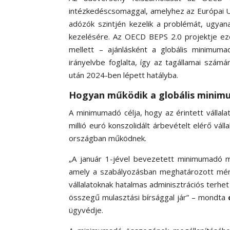
intézkedéscsomaggal, amelyhez az Európai Uni
adózók szintjén kezelik a problémát, ugya
kezelésére. Az OECD BEPS 2.0 projektje ez
mellett – ajánlásként a globális minimum
irányelvbe foglalta, így az tagállamai szám
után 2024-ben lépett hatályba.
Hogyan működik a globális mini
A minimumadó célja, hogy az érintett vállala
millió euró konszolidált árbevételt elérő vál
országban működnek.
„A január 1-jével bevezetett minimumadó m
amely a szabályozásban meghatározott mérté
vállalatoknak hatalmas adminisztrációs terhe
összegű mulasztási bírsággal jár” – mondta
ügyvédje.