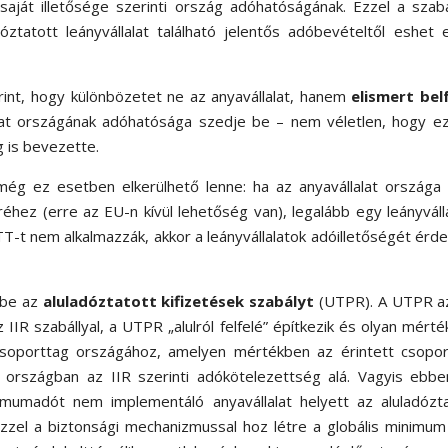
 saját illetősége szerinti ország adóhatóságának. Ezzel a szabá
tatott leányvállalat található jelentős adóbevételtől eshet 
int, hogy különbözetet ne az anyavállalat, hanem
elismert bel
lat országának adóhatósága szedje be – nem véletlen, hogy ez
 is bevezette.
ég ez esetben elkerülhető lenne: ha az anyavállalat országa
éhez (erre az EU-n kívül lehetőség van), legalább egy leányváll
-t nem alkalmazzák, akkor a leányvállalatok adóilletőségét ér
 be az
aluladóztatott kifizetések szabályt
(UTPR). A UTPR az
IR szabállyal, a UTPR „alulról felfelé” építkezik és olyan mért
t csoporttag országához, amelyen mértékben az érintett csopo
 országban az IIR szerinti adókötelezettség alá. Vagyis ebbe
imumadót nem implementáló anyavállalat helyett az aluladózta
Ezzel a biztonsági mechanizmussal hoz létre a globális minimu