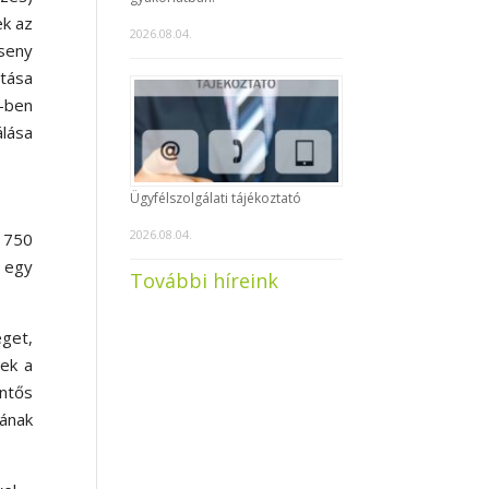
ek az
2026.08.04.
seny
atása
-ben
álása
Ügyfélszolgálati tájékoztató
2026.08.04.
a 750
k egy
További híreink
éget,
nek a
entős
jának