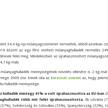
nként 34,4 kg-nyi műanyagszemetet termeltek, ebből azonban c
2019 között az egy főre vetített műanyaghulladék termelés 24
kedésnek felel meg. Mindeközben az újrahasznosított műanyags
4,7 kg-mal).
 műanyaghulladék mennyiségének növelés ellenére is 2 kg-mal 
tömege 2009 óta. Ennek oka az
Eurostat szerint
az, hogy jelen
si hulladék mennyisége.
 hulladék mintegy 41%-a volt újrahasznosítva az EU-ban
2
aghulladék több mit felét újrahasznosította
, ők Litvánia (
 (57%), Svédország és Szlovákia (53%), Spanyolország (52%), C