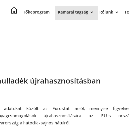
Tőkeprogram
Kamarai tagság
Rólunk
Te
hulladék újrahasznosításban
s adatokat közölt az Eurostat arról, mennyire figyeln
nyagcsomagolások újrahasznosítására az EU-s orszá
rország a hatodik -sajnos hátulról.