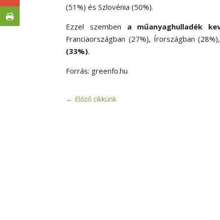
(51%) és Szlovénia (50%).
Ezzel szemben
a műanyaghulladék kev
Franciaországban (27%), Írországban (28%)
(33%)
.
Forrás: greenfo.hu
←
Előző cikkünk