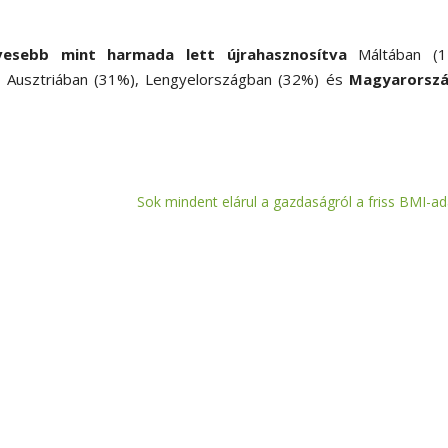
esebb mint harmada lett újrahasznosítva
Máltában (1
, Ausztriában (31%), Lengyelországban (32%) és
Magyarorsz
Sok mindent elárul a gazdaságról a friss BMI-ad