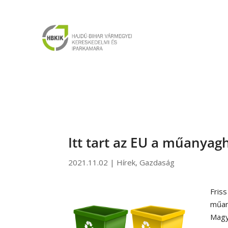
Itt tart az EU a műanyag
2021.11.02
|
Hírek
,
Gazdaság
Fris
műa
Magya