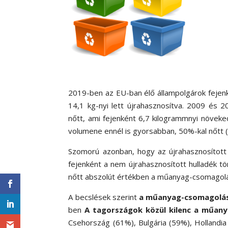
2019-ben az EU-ban élő állampolgárok feje
14,1 kg-nyi lett újrahasznosítva. 2009 és 
nőtt, ami fejenként 6,7 kilogrammnyi növe
volumene ennél is gyorsabban, 50%-kal nőtt (
Szomorú azonban, hogy az újrahasznosított
fejenként a nem újrahasznosított hulladék 
nőtt abszolút értékben a műanyag-csomagolá
A becslések szerint
a műanyag-csomagolási
ben
A tagországok közül kilenc a műany
Csehország (61%), Bulgária (59%), Hollandia