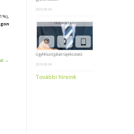
2026.08.04.
1%),
ágon
Ügyfélszolgálati tájékoztató
at
→
2026.08.04.
További híreink