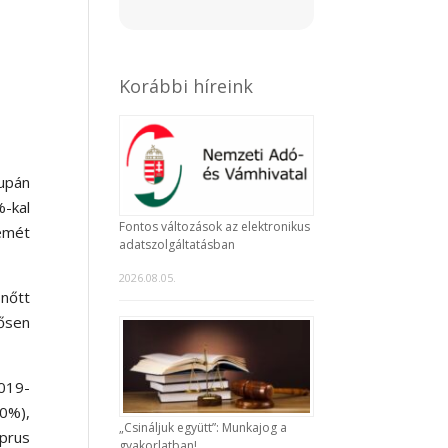
Korábbi híreink
supán
%-kal
Fontos változások az elektronikus
zemét
adatszolgáltatásban
2026.08.05.
nőtt
tősen
019-
70%),
„Csináljuk együtt”: Munkajog a
iprus
gyakorlatban!