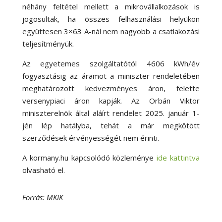
néhány feltétel mellett a mikrovállalkozások is
jogosultak, ha összes felhasználási helyükön
együttesen 3×63 A-nál nem nagyobb a csatlakozási
teljesítményük.
Az egyetemes szolgáltatótól 4606 kWh/év
fogyasztásig az áramot a miniszter rendeletében
meghatározott kedvezményes áron, felette
versenypiaci áron kapják. Az Orbán Viktor
miniszterelnök által aláírt rendelet 2025. január 1-
jén lép hatályba, tehát a már megkötött
szerződések érvényességét nem érinti.
A kormany.hu kapcsolódó közleménye
ide kattintva
olvasható el.
Forrás: MKIK