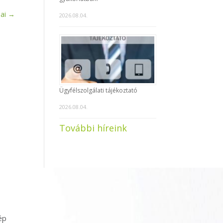
ai
→
2026.08.04.
Ügyfélszolgálati tájékoztató
2026.08.04.
További híreink
ép