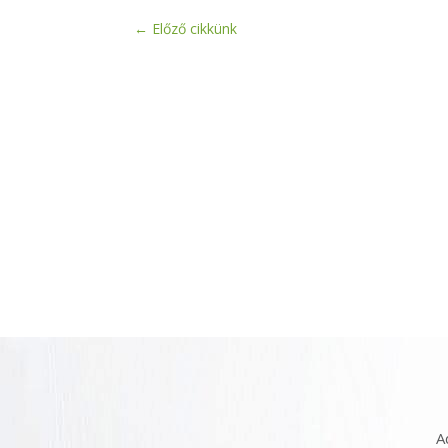
←
Előző cikkünk
A