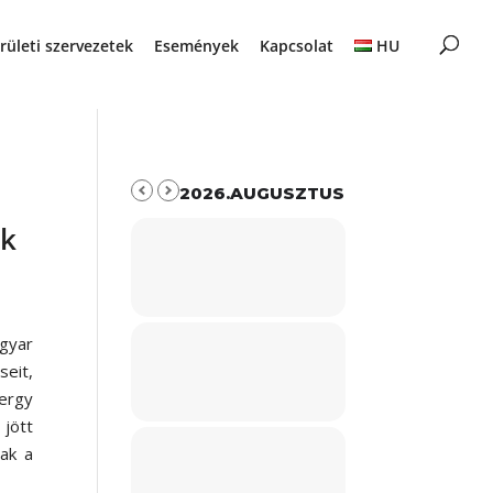
rületi szervezetek
Események
Kapcsolat
HU
2026.AUGUSZTUS
ok
gyar
seit,
ergy
jött
nak a