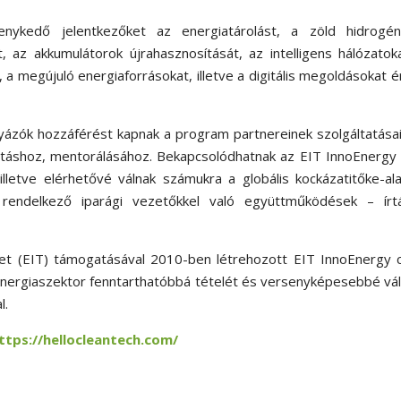
enykedő jelentkezőket az energiatárolást, a zöld hidrogén
, az akkumulátorok újrahasznosítását, az intelligens hálózatok
 megújuló energiaforrásokat, illetve a digitális megoldásokat é
yázók hozzáférést kapnak a program partnereinek szolgáltatása
gatáshoz, mentorálásához. Bekapcsolódhatnak az EIT InnoEnergy
lletve elérhetővé válnak számukra a globális kockázatitőke-al
tt rendelkező iparági vezetőkkel való együttműködések – írt
zet (EIT) támogatásával 2010-ben létrehozott EIT InnoEnergy c
energiaszektor fenntarthatóbbá tételét és versenyképesebbé vá
l.
ttps://hellocleantech.com/