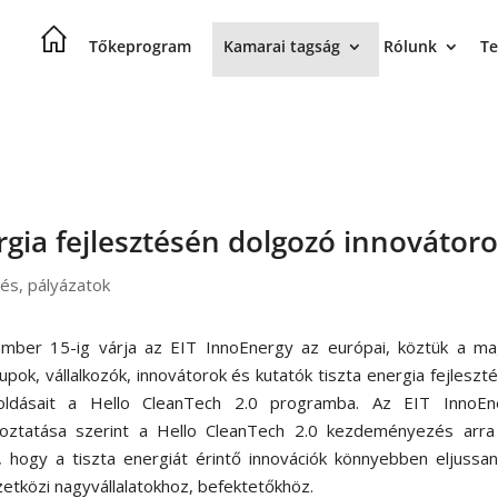
Tőkeprogram
Kamarai tagság
Rólunk
Te
ergia fejlesztésén dolgozó innovátor
lés
,
pályázatok
mber 15-ig várja az EIT InnoEnergy az európai, köztük a ma
upok, vállalkozók, innovátorok és kutatók tiszta energia fejleszté
ldásait a Hello CleanTech 2.0 programba. Az EIT InnoEn
koztatása szerint a Hello CleanTech 2.0 kezdeményezés arra 
e, hogy a tiszta energiát érintő innovációk könnyebben eljussa
etközi nagyvállalatokhoz, befektetőkhöz.