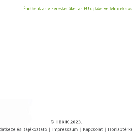
Érinthetik az e-kereskedőket az EU új kibervédelmi előírás
© HBKIK 2023.
datkezelési tájékoztató
|
Impresszum
|
Kapcsolat
|
Honlaptérk