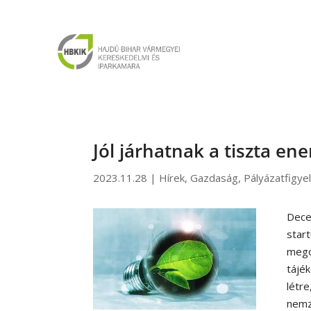
Jól járhatnak a tiszta en
2023.11.28
|
Hírek
,
Gazdaság
,
Pályázatfigye
Dece
start
mego
tájé
létr
nemz