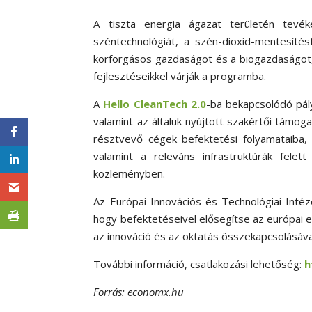
A tiszta energia ágazat területén tevék
széntechnológiát, a szén-dioxid-mentesítést
körforgásos gazdaságot és a biogazdaságot, a
fejlesztéseikkel várják a programba.
A
Hello CleanTech 2.0
-ba bekapcsolódó pál
valamint az általuk nyújtott szakértői támo
résztvevő cégek befektetési folyamataiba, i
valamint a releváns infrastruktúrák fele
közleményben.
Az Európai Innovációs és Technológiai Inté
hogy befektetéseivel elősegítse az európai 
az innováció és az oktatás összekapcsolásáva
További információ, csatlakozási lehetőség:
h
Forrás: economx.hu