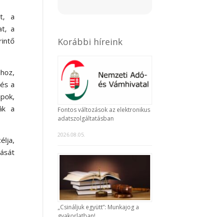
t, a
at, a
Korábbi híreink
rintő
ihoz,
 és a
apok,
ák a
Fontos változások az elektronikus
adatszolgáltatásban
2026.08.05.
élja,
lását
„Csináljuk együtt”: Munkajog a
gyakorlatban!