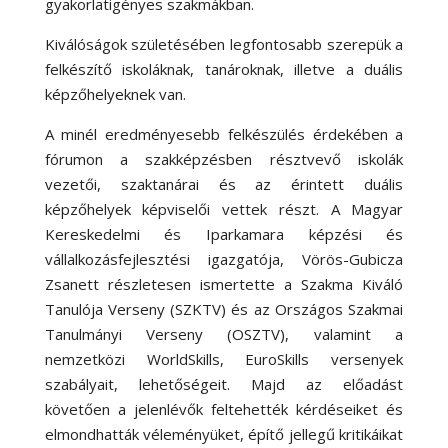
gyakorlatigényes szakmákban.
Kiválóságok születésében legfontosabb szerepük a
felkészítő iskoláknak, tanároknak, illetve a duális
képzőhelyeknek van.
A minél eredményesebb felkészülés érdekében a
fórumon a szakképzésben résztvevő iskolák
vezetői, szaktanárai és az érintett duális
képzőhelyek képviselői vettek részt. A Magyar
Kereskedelmi és Iparkamara képzési és
vállalkozásfejlesztési igazgatója, Vörös-Gubicza
Zsanett részletesen ismertette a Szakma Kiváló
Tanulója Verseny (SZKTV) és az Országos Szakmai
Tanulmányi Verseny (OSZTV), valamint a
nemzetközi WorldSkills, EuroSkills versenyek
szabályait, lehetőségeit. Majd az előadást
követően a jelenlévők feltehették kérdéseiket és
elmondhatták véleményüket, építő jellegű kritikáikat