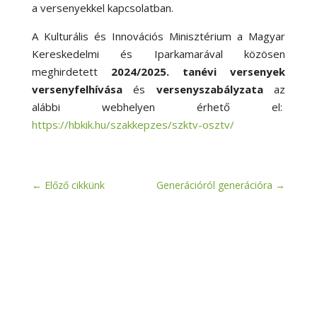
a versenyekkel kapcsolatban.
A Kulturális és Innovációs Minisztérium a Magyar
Kereskedelmi és Iparkamarával közösen
meghirdetett
2024/2025. tanévi versenyek
versenyfelhívása
és
versenyszabályzata
az
alábbi webhelyen érhető el:
https://hbkik.hu/szakkepzes/szktv-osztv/
←
Előző cikkünk
Generációról generációra
→