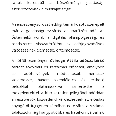
rajtuk keresztül a böszörményi gazdasági
szervezeteknek a munkáját segíti.
A rendezvénysorozat eddigi témái között szerepelt
már a gazdasági évzárás, az iparűzési adó, az
őstermelői vonal, a digitális állampolgárság, és
rendszeres visszatérőként az adójogszabályok
változásainak elemzése, értelmezése.
A hétfői eseményen
Czinege Attila adószakértő
tartott sokoldalú és tartalmas előadást, amelyben
az adótörvények módosításait nemcsak
kielemezve, hanem szemléletes és érthető
példákkal alátámasztva ismertette a
megjelentekkel. A klub kötetlen jellegőből adódóan
a résztvevők közvetlenül kérdezhetnek az előadás
anyagától független témában is, ezáltal a szakmai
találkozók még hiánypótlóbbá és hatékonnyá válnak.