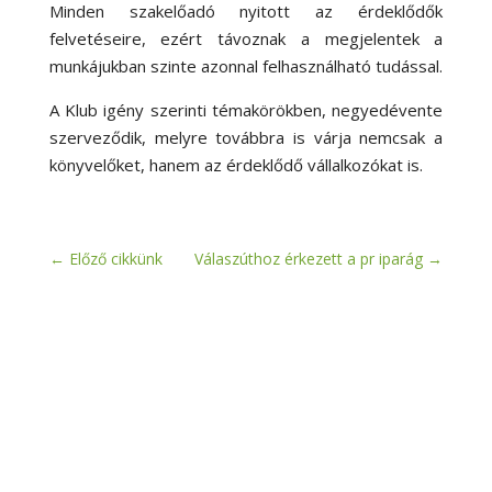
Minden szakelőadó nyitott az érdeklődők
felvetéseire, ezért távoznak a megjelentek a
munkájukban szinte azonnal felhasználható tudással.
A Klub igény szerinti témakörökben, negyedévente
szerveződik, melyre továbbra is várja nemcsak a
könyvelőket, hanem az érdeklődő vállalkozókat is.
←
Előző cikkünk
Válaszúthoz érkezett a pr iparág
→