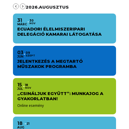
2026.AUGUSZTUS
31
30
NOV
MÁRC
ECUADORI ÉLELMISZERIPARI
DELEGÁCIÓ KAMARAI LÁTOGATÁSA
03
09
SZEPT
JÚN
JELENTKEZÉS A MEGTARTÓ
MŰSZAKOK PROGRAMBA
15
18
NOV
JÚL
„CSINÁLJUK EGYÜTT”: MUNKAJOG A
GYAKORLATBAN!
Online esemény
18
21
AUG